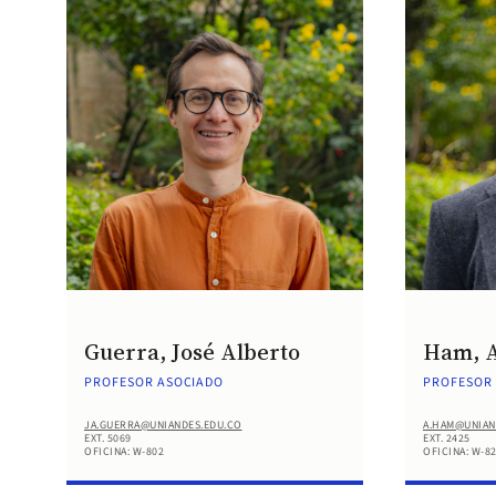
Guerra, José Alberto
Ham, 
PROFESOR ASOCIADO
PROFESOR
JA.GUERRA@UNIANDES.EDU.CO
A.HAM@UNIAN
EXT. 5069
EXT. 2425
OFICINA: W-802
OFICINA: W-8