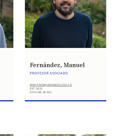
Fernández, Manuel
PROFESOR ASOCIADO
MAN-FERN@UNIANDES.EDU.CO
EXT. 5025
OFICINA: W-902