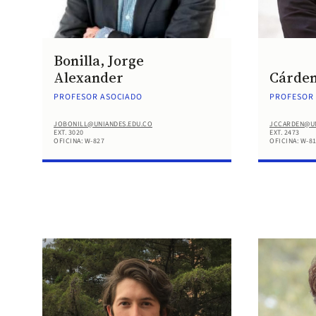
Bonilla, Jorge
Alexander
Cárden
PROFESOR ASOCIADO
PROFESOR 
JOBONILL@UNIANDES.EDU.CO
JCCARDEN@UN
EXT. 3020
EXT. 2473
OFICINA: W-827
OFICINA: W-8