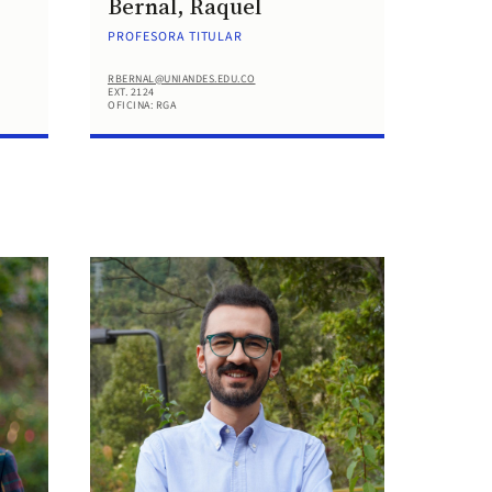
Bernal, Raquel
PROFESORA TITULAR
RBERNAL@UNIANDES.EDU.CO
EXT. 2124
OFICINA: RGA