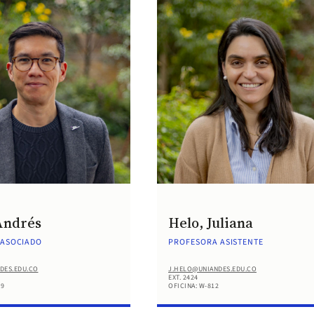
Andrés
Helo, Juliana
 ASOCIADO
PROFESORA ASISTENTE
DES.EDU.CO
J.HELO@UNIANDES.EDU.CO
EXT. 2424
29
OFICINA: W-812