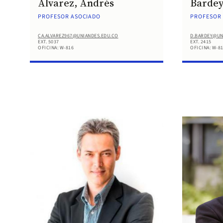
Álvarez, Andrés
Bardey
PROFESOR ASOCIADO
PROFESOR 
CA.ALVAREZ967@UNIANDES.EDU.CO
D.BARDEY@UN
EXT. 5037
EXT. 2415
OFICINA: W-816
OFICINA: W-8