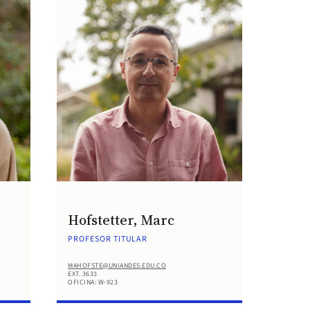
Hofstetter, Marc
PROFESOR TITULAR
MAHOFSTE@UNIANDES.EDU.CO
EXT. 3633
OFICINA: W-923