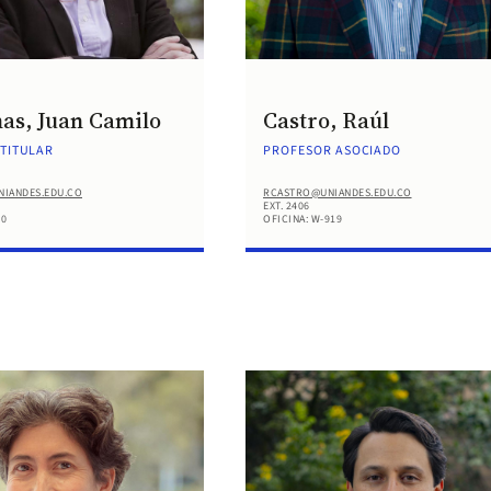
as, Juan Camilo
Castro, Raúl
TITULAR
PROFESOR ASOCIADO
IANDES.EDU.CO
RCASTRO@UNIANDES.EDU.CO
EXT. 2406
10
OFICINA: W-919