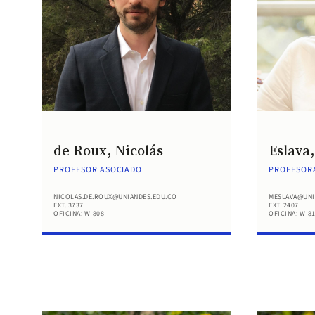
de Roux, Nicolás
Eslava
PROFESOR ASOCIADO
PROFESORA
NICOLAS.DE.ROUX@UNIANDES.EDU.CO
MESLAVA@UNI
EXT. 3737
EXT. 2407
OFICINA: W-808
OFICINA: W-8