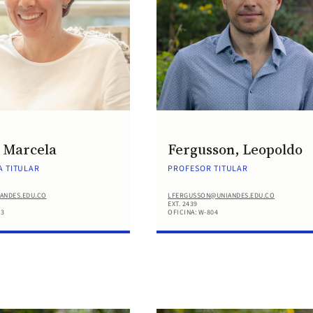
, Marcela
Fergusson, Leopoldo
 TITULAR
PROFESOR TITULAR
ANDES.EDU.CO
LFERGUSSON@UNIANDES.EDU.CO
EXT. 2439
13
OFICINA: W-804