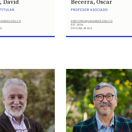
, David
Becerra, Oscar
TITULAR
PROFESOR ASOCIADO
IANDES.EDU.CO
OBECERRA@UNIANDES.EDU.CO
EXT. 5054
18
OFICINA: W-824