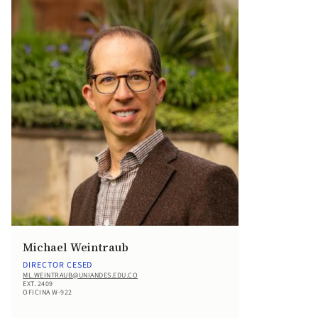
Michael Weintraub
DIRECTOR CESED
ML.WEINTRAUB@UNIANDES.EDU.CO
EXT. 2409
OFICINA W-922