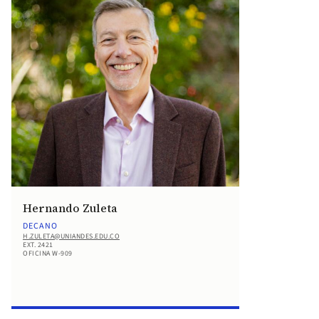
Hernando Zuleta
DECANO
H.ZULETA@UNIANDES.EDU.CO
EXT. 2421
OFICINA W-909