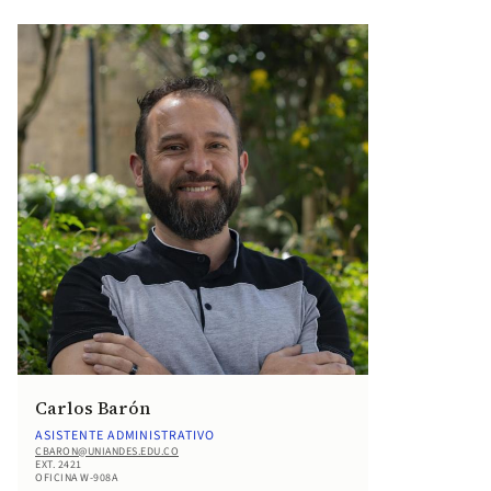
Carlos Barón
ASISTENTE ADMINISTRATIVO
CBARON@UNIANDES.EDU.CO
EXT. 2421
OFICINA W-908A