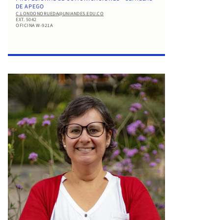
DE APEGO
C.LONDONORUEDA@UNIANDES.EDU.CO
EXT. 5042
OFICINA W-921A