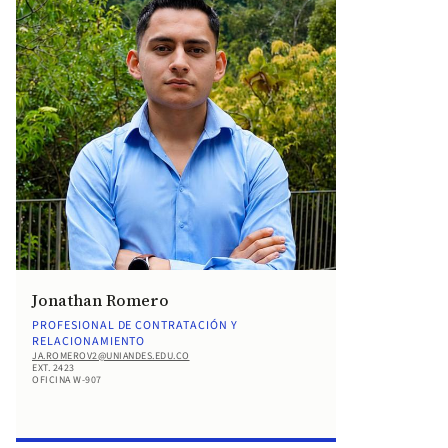
Jonathan Romero
PROFESIONAL DE CONTRATACIÓN Y
RELACIONAMIENTO
JA.ROMEROV2@UNIANDES.EDU.CO
EXT. 2423
OFICINA W-907