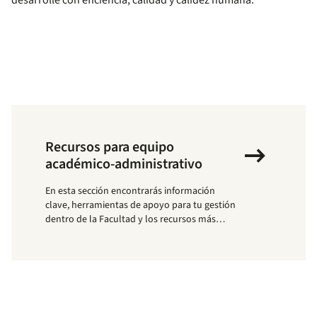
desarrolle con eficiencia, calidad y calidez humana.
arrow_right_alt
Recursos para equipo
académico-administrativo
En esta sección encontrarás información
clave, herramientas de apoyo para tu gestión
dentro de la Facultad y los recursos más
consultados por el equipo académico-
administrativo para facilitar y fortalecer su
trabajo diario.