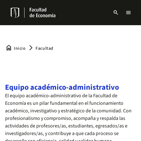
Pasar
al
search
menu
contenido
Menu
principal
links
Navbar
home
arrow_forward_ios
Inicio
Facultad
Equipo académico-administrativo
El equipo académico-administrativo de la Facultad de
Economía es un pilar fundamental en el funcionamiento
académico, investigativo y estratégico de la comunidad. Con
profesionalismo y compromiso, acompaña y respalda las
actividades de profesores/as, estudiantes, egresados/as e
investigadores/as, y contribuye a que cada proceso se