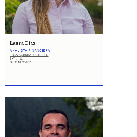
Laura Diaz
ANALISTA FINANCIERA
L.DIAZA@UNIANDES.EDU.CO
EXT. 3402
OFICINA W-907