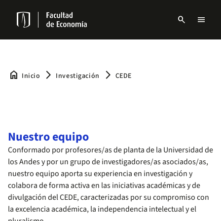
Pasar
al
search
menu
contenido
Menu
principal
links
Navbar
home
arrow_forward_ios
arrow_forward_ios
Inicio
Investigación
CEDE
Nuestro equipo
Conformado por profesores/as de planta de la Universidad de
los Andes y por un grupo de investigadores/as asociados/as,
nuestro equipo aporta su experiencia en investigación y
colabora de forma activa en las iniciativas académicas y de
divulgación del CEDE, caracterizadas por su compromiso con
la excelencia académica, la independencia intelectual y el