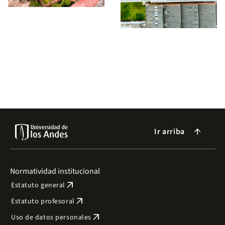
Ir arriba
arrow_forward
Normatividad institucional
arrow_outward
Estatuto general
arrow_outward
Estatuto profesoral
arrow_outward
Uso de datos personales