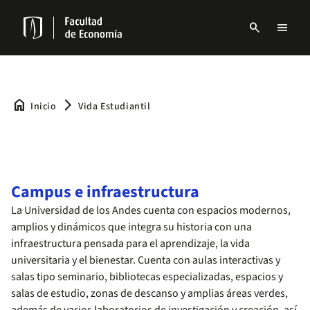
Pasar
al
search
menu
contenido
Menu
principal
links
Navbar
home
arrow_forward_ios
Inicio
Vida Estudiantil
Campus e infraestructura
La Universidad de los Andes cuenta con espacios modernos,
amplios y dinámicos que integra su historia con una
infraestructura pensada para el aprendizaje, la vida
universitaria y el bienestar. Cuenta con aulas interactivas y
salas tipo seminario, bibliotecas especializadas, espacios y
salas de estudio, zonas de descanso y amplias áreas verdes,