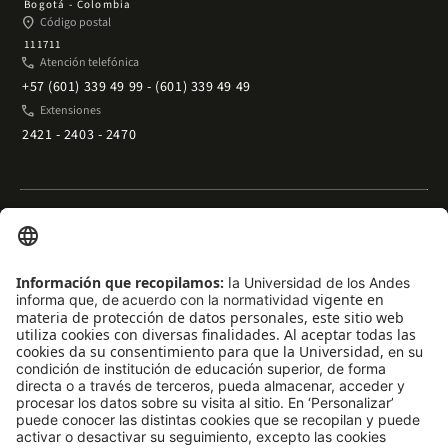
Bogotá - Colombia
place
Código postal
111711
phone
Atención telefónica
+57 (601) 339 49 99 - (601) 339 49 49
phone
Extensiones
2421 - 2403 - 2470
Enlaces rápidos
arrow_outward
Acceso temporal al Campus
arrow_outward
Trabaje con nosotros
arrow_outward
Emergencias
arrow_outward
Preguntas frecuentes
arrow_outward
Filantropía y donaciones