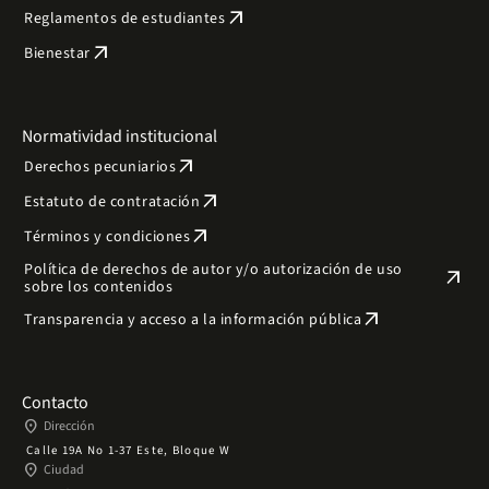
arrow_outward
Reglamentos de estudiantes
arrow_outward
Bienestar
Normatividad institucional
arrow_outward
Derechos pecuniarios
arrow_outward
Estatuto de contratación
arrow_outward
Términos y condiciones
Política de derechos de autor y/o autorización de uso
arrow_outward
sobre los contenidos
arrow_outward
Transparencia y acceso a la información pública
Contacto
place
Dirección
Calle 19A No 1-37 Este, Bloque W
place
Ciudad