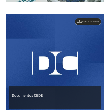
groups
PUBLICACIONES
Documentos CEDE