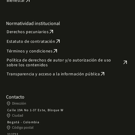
arrow_outward
Bienestar
Normatividad institucional
arrow_outward
Derechos pecuniarios
arrow_outward
Estatuto de contratación
arrow_outward
Términos y condiciones
Política de derechos de autor y/o autorización de uso
arrow_outward
sobre los contenidos
arrow_outward
Transparencia y acceso a la información pública
Contacto
place
Dirección
Calle 19A No 1-37 Este, Bloque W
place
Ciudad
Bogotá - Colombia
place
Código postal
111711