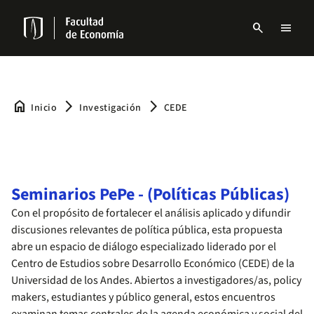
Pasar
al
search
menu
contenido
Menu
principal
links
Navbar
home
arrow_forward_ios
arrow_forward_ios
Inicio
Investigación
CEDE
Seminarios PePe - (Políticas Públicas)
Con el propósito de fortalecer el análisis aplicado y difundir
discusiones relevantes de política pública, esta propuesta
abre un espacio de diálogo especializado liderado por el
Centro de Estudios sobre Desarrollo Económico (CEDE) de la
Universidad de los Andes. Abiertos a investigadores/as, policy
makers, estudiantes y público general, estos encuentros