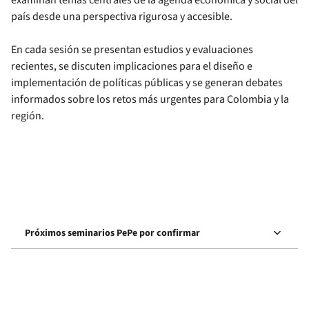
examinan temas centrales de la agenda económica y social del
país desde una perspectiva rigurosa y accesible.
En cada sesión se presentan estudios y evaluaciones
recientes, se discuten implicaciones para el diseño e
implementación de políticas públicas y se generan debates
informados sobre los retos más urgentes para Colombia y la
región.
keyboard_arrow_down
Próximos seminarios PePe por confirmar