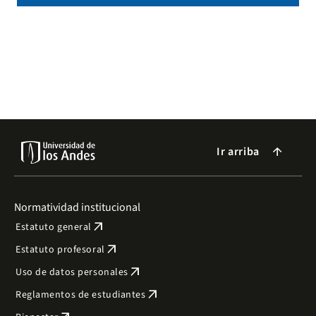
Ir arriba
arrow_forward
Normatividad institucional
arrow_outward
Estatuto general
arrow_outward
Estatuto profesoral
arrow_outward
Uso de datos personales
arrow_outward
Reglamentos de estudiantes