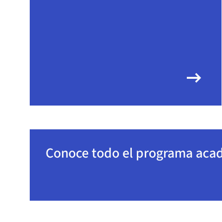
arrow_right_alt
Conoce todo el programa aca