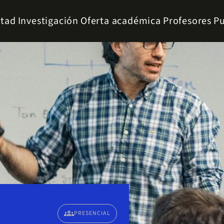
ltad
Investigación
Oferta académica
Profesores
Pu
groups
PRESENCIAL