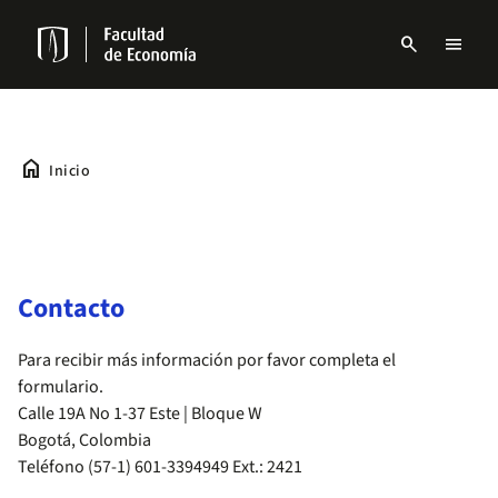
Pasar
al
search
menu
contenido
Menu
principal
links
Navbar
home
Inicio
Contacto
Para recibir más información por favor completa el
formulario.
Calle 19A No 1-37 Este | Bloque W
Bogotá, Colombia
Teléfono (57-1) 601-3394949 Ext.: 2421