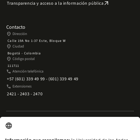
arrow_outward
Transparencia y acceso a la información pública
Contacto
place
Dirección
Calle 19A No 1-37 Este, Bloque W
place
Ciudad
Bogotá - Colombia
place
Código postal
111711
phone
Atención telefónica
+57 (601) 339 49 99 - (601) 339 49 49
phone
Extensiones
2421 - 2403 - 2470
Enlaces rápidos
arrow_outward
Acceso temporal al Campus