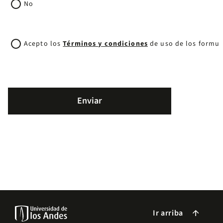
No
Acepto
los
Acepto los
Términos y condiciones
de uso de los formula
Términos
y
condiciones
de
uso
de
los
formularios
de
la
universidad
de
los
Andes.*
Ir arriba
arrow_forward