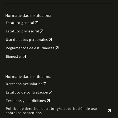
Normatividad institucional
arrow_outward
Estatuto general
arrow_outward
Estatuto profesoral
arrow_outward
Uso de datos personales
arrow_outward
Reglamentos de estudiantes
arrow_outward
Bienestar
Normatividad institucional
arrow_outward
Derechos pecuniarios
arrow_outward
Estatuto de contratación
arrow_outward
Términos y condiciones
Política de derechos de autor y/o autorización de uso
arrow_outward
sobre los contenidos