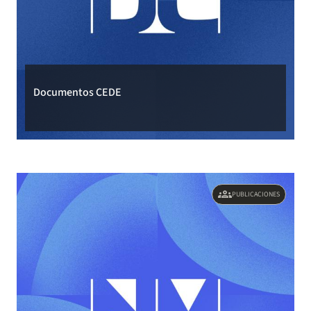
Documentos CEDE
groups
PUBLICACIONES