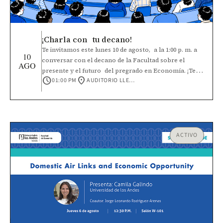
¡Charla con tu decano!
Te invitamos este lunes 10 de agosto, a la 1:00 p. m. a
10
conversar con el decano de la Facultad sobre el
AGO
presente y el futuro del pregrado en Economía. ¡Te
schedule
location_on
01:00 PM
AUDITORIO LLERAS
esperamos!
ACTIVO