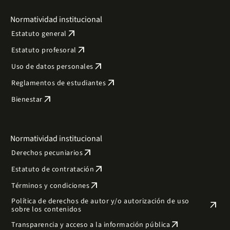
Normatividad institucional
arrow_outward
Estatuto general
arrow_outward
Estatuto profesoral
arrow_outward
Uso de datos personales
arrow_outward
Reglamentos de estudiantes
arrow_outward
Bienestar
Normatividad institucional
arrow_outward
Derechos pecuniarios
arrow_outward
Estatuto de contratación
arrow_outward
Términos y condiciones
Política de derechos de autor y/o autorización de uso
arrow_outward
sobre los contenidos
arrow_outward
Transparencia y acceso a la información pública