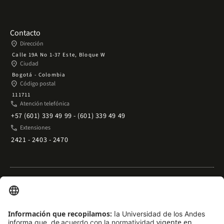
Contacto
place
Dirección
Calle 19A No 1-37 Este, Bloque W
place
Ciudad
Bogotá - Colombia
place
Código postal
111711
phone
Atención telefónica
+57 (601) 339 49 99 - (601) 339 49 49
phone
Extensiones
2421 - 2403 - 2470
Enlaces rápidos
arrow_outward
Acceso temporal al Campus
arrow_outward
Trabaje con nosotros