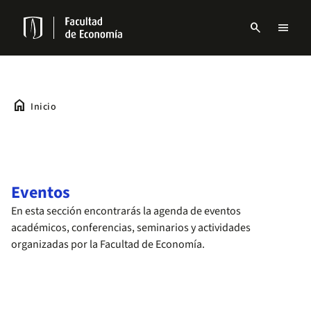
Pasar
al
search
menu
contenido
Menu
principal
links
Navbar
home
Inicio
Eventos
En esta sección encontrarás la agenda de eventos
académicos, conferencias, seminarios y actividades
organizadas por la Facultad de Economía.