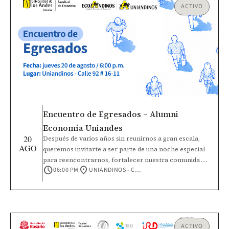
ACTIVO
Encuentro de Egresados – Alumni
Economía Uniandes
20
Después de varios años sin reunirnos a gran escala,
AGO
queremos invitarte a ser parte de una noche especial
para reencontrarnos, fortalecer nuestra comunidad y
schedule
location_on
06:00 PM
UNIANDINOS - CALLE 92 #16-11
seguir construyendo el futuro de Economía Uniandes.
Durante el encuentro compartiremos los principales
avances y retos de la Facultad y la Universidad.
Además, participaremos en un espacio de cocreación
para identificar intereses comunes y dar vida a nuevas
microcomunidades de egresados.
ACTIVO