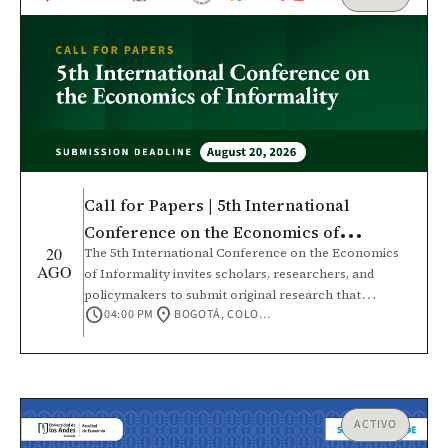
Call for Papers | 5th International
Conference on the Economics of
20
The 5th International Conference on the Economics
Informality
AGO
of Informality invites scholars, researchers, and
policymakers to submit original research that
schedule
location_on
04:00 PM
BOGOTÁ, COLOMBIA
contributes to a deeper understanding of informal
economies and their role in economic development.
This conference will bring together the academic
community and policy practitioners to foster
rigorous, interdisciplinary dialogue, strengthen
international research networks, and expand
ACTIVO
knowledge across diverse economic contexts.