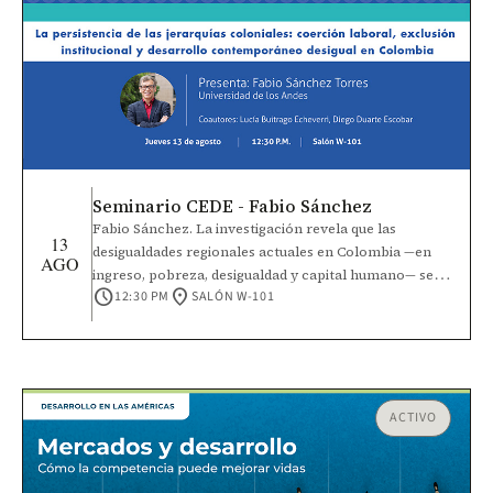
Seminario CEDE - Fabio Sánchez
Fabio Sánchez. La investigación revela que las
13
desigualdades regionales actuales en Colombia —en
AGO
ingreso, pobreza, desigualdad y capital humano— se
schedule
location_on
12:30 PM
SALÓN W-101
explican en gran medida por la intensidad de las
jerarquías coloniales de castas establecidas entre los
siglos XVI y XVIII. Estas jerarquías surgieron de la
interacción entre las condiciones iniciales, las
dotaciones de factores precoloniales y la elección de
instituciones de coerción laboral por parte de los
ACTIVO
colonizadores, como la encomienda, la mita, el
concertaje y la esclavitud, respaldadas por
instituciones políticas coloniales como los Cabildos y