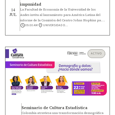
impunidad
14
La Facultad de Economía de la Universidad de los
JUL
Andes invita al lanzamiento para América Latina del
informe de la Comisión del Centro Johns Hopkins para
schedule
location_on
09:00 AM
UNIVERSIDAD DE LOS ANDES, CALLE 19A NO. 1 - 37 ESTE
la Salud Humanitaria – Lancet sobre salud, conflicto y
desplazamiento forzado. Este será un espacio para
dialogar sobre cómo fortalecer la protección de la
salud y responder a los desafíos que enfrentan las
poblaciones afectadas por conflictos, violencia,
desplazamiento y otras crisis humanitarias. Conoce el
ACTIVO
informe en el siguiente enlace: Salud en un mundo de
crisis e impunidad
Seminario de Cultura Estadística
Colombia atraviesa una transformación demográfica