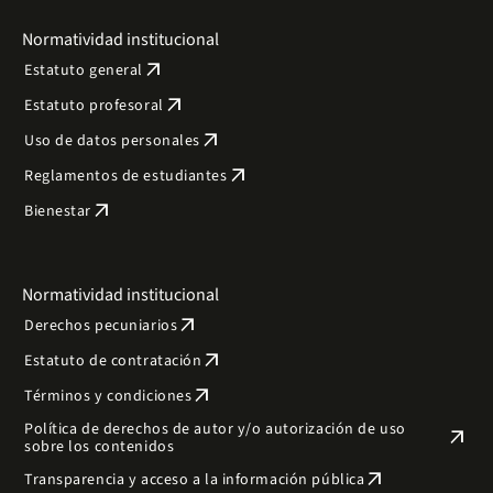
Normatividad institucional
arrow_outward
Estatuto general
arrow_outward
Estatuto profesoral
arrow_outward
Uso de datos personales
arrow_outward
Reglamentos de estudiantes
arrow_outward
Bienestar
Normatividad institucional
arrow_outward
Derechos pecuniarios
arrow_outward
Estatuto de contratación
arrow_outward
Términos y condiciones
Política de derechos de autor y/o autorización de uso
arrow_outward
sobre los contenidos
arrow_outward
Transparencia y acceso a la información pública