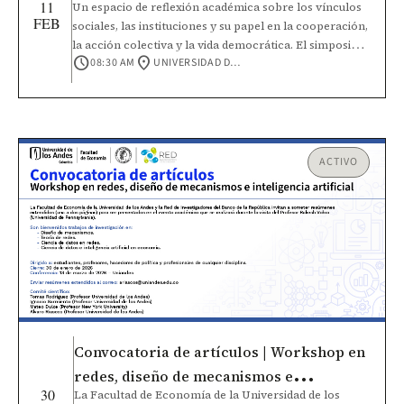
11
Un espacio de reflexión académica sobre los vínculos
FEB
sociales, las instituciones y su papel en la cooperación,
la acción colectiva y la vida democrática. El simposio
schedule
location_on
08:30 AM
UNIVERSIDAD DE LOS ANDES
también ofrece un espacio para presentar
investigaciones en curso o con avances parciales
sobre vínculos sociales, institucionales y culturales que
influyen en la cooperación, la acción colectiva y la vida
democrática.
ACTIVO
Convocatoria de artículos | Workshop en
redes, diseño de mecanismos e
30
La Facultad de Economía de la Universidad de los
inteligencia artificial