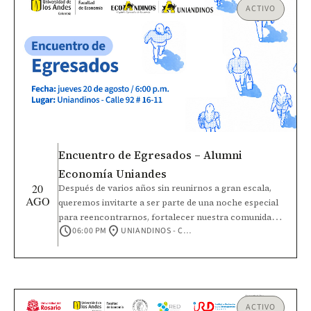
ACTIVO
Encuentro de Egresados – Alumni
Economía Uniandes
20
Después de varios años sin reunirnos a gran escala,
AGO
queremos invitarte a ser parte de una noche especial
para reencontrarnos, fortalecer nuestra comunidad y
schedule
location_on
06:00 PM
UNIANDINOS - CALLE 92 #16-11
seguir construyendo el futuro de Economía Uniandes.
Durante el encuentro compartiremos los principales
avances y retos de la Facultad y la Universidad.
Además, participaremos en un espacio de cocreación
para identificar intereses comunes y dar vida a nuevas
microcomunidades de egresados.
ACTIVO