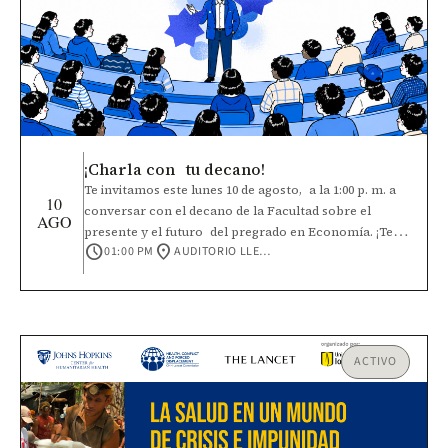
mejores empleos y contribuir a resultados más
equitativos para la población de la región.
¡Charla con tu decano!
Te invitamos este lunes 10 de agosto, a la 1:00 p. m. a
10
conversar con el decano de la Facultad sobre el
AGO
presente y el futuro del pregrado en Economía. ¡Te
schedule
location_on
01:00 PM
AUDITORIO LLERAS
esperamos!
ACTIVO