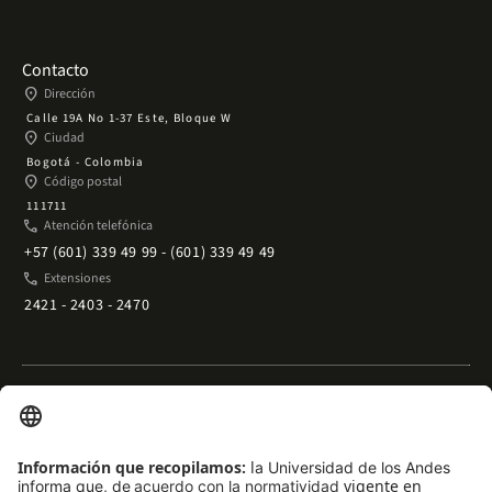
Contacto
place
Dirección
Calle 19A No 1-37 Este, Bloque W
place
Ciudad
Bogotá - Colombia
place
Código postal
111711
phone
Atención telefónica
+57 (601) 339 49 99 - (601) 339 49 49
phone
Extensiones
2421 - 2403 - 2470
Enlaces rápidos
arrow_outward
Acceso temporal al Campus
arrow_outward
Trabaje con nosotros