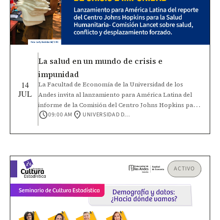
La salud en un mundo de crisis e
impunidad
14
La Facultad de Economía de la Universidad de los
JUL
Andes invita al lanzamiento para América Latina del
informe de la Comisión del Centro Johns Hopkins para
schedule
location_on
09:00 AM
UNIVERSIDAD DE LOS ANDES, CALLE 19A NO. 1 - 37 ESTE
la Salud Humanitaria – Lancet sobre salud, conflicto y
desplazamiento forzado. Este será un espacio para
dialogar sobre cómo fortalecer la protección de la
salud y responder a los desafíos que enfrentan las
poblaciones afectadas por conflictos, violencia,
desplazamiento y otras crisis humanitarias. Conoce el
ACTIVO
informe en el siguiente enlace: Salud en un mundo de
crisis e impunidad