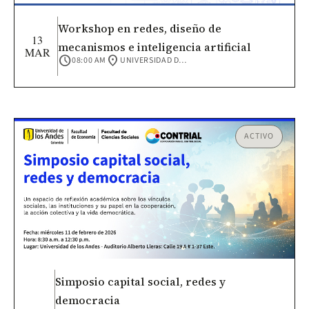
Workshop en redes, diseño de
13
mecanismos e inteligencia artificial
MAR
schedule
location_on
08:00 AM
UNIVERSIDAD DE LOS ANDES
ACTIVO
Simposio capital social, redes y
democracia