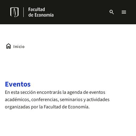
Pasar
al
search
menu
contenido
Menu
principal
links
Navbar
home
Inicio
Eventos
En esta sección encontrarás la agenda de eventos
académicos, conferencias, seminarios y actividades
organizadas por la Facultad de Economía.