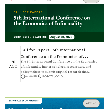
Call for Papers | 5th International
Conference on the Economics of
20
The 5th International Conference on the Economics
Informality
AGO
of Informality invites scholars, researchers, and
policymakers to submit original research that
schedule
location_on
04:00 PM
BOGOTÁ, COLOMBIA
contributes to a deeper understanding of informal
economies and their role in economic development.
This conference will bring together the academic
community and policy practitioners to foster
rigorous, interdisciplinary dialogue, strengthen
international research networks, and expand
ACTIVO
knowledge across diverse economic contexts.