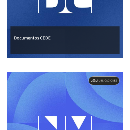
Documentos CEDE
groups
PUBLICACIONES