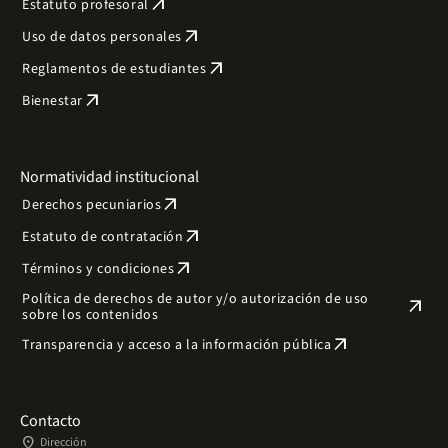
arrow_outward
Estatuto profesoral
arrow_outward
Uso de datos personales
arrow_outward
Reglamentos de estudiantes
arrow_outward
Bienestar
Normatividad institucional
arrow_outward
Derechos pecuniarios
arrow_outward
Estatuto de contratación
arrow_outward
Términos y condiciones
Política de derechos de autor y/o autorización de uso
arrow_outward
sobre los contenidos
arrow_outward
Transparencia y acceso a la información pública
Contacto
place
Dirección