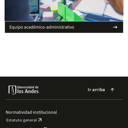
arrow_right_alt
Equipo académico-administrativo
Ir arriba
arrow_forward
Normatividad institucional
arrow_outward
Estatuto general