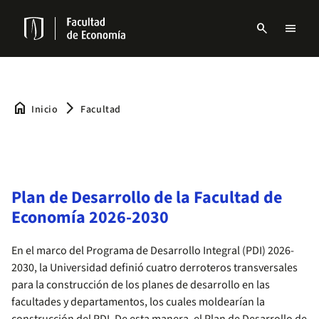
Pasar
al
search
menu
contenido
Menu
principal
links
Navbar
home
arrow_forward_ios
Inicio
Facultad
Plan de Desarrollo de la Facultad de
Economía 2026-2030
En el marco del Programa de Desarrollo Integral (PDI) 2026-
2030, la Universidad definió cuatro derroteros transversales
para la construcción de los planes de desarrollo en las
facultades y departamentos, los cuales moldearían la