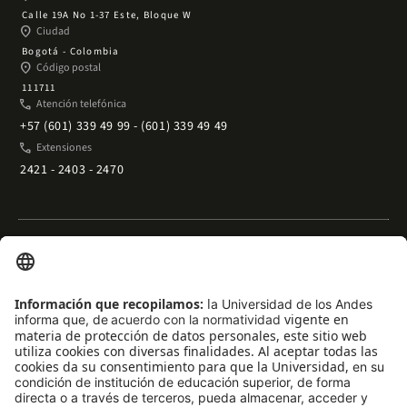
Calle 19A No 1-37 Este, Bloque W
place
Ciudad
Bogotá - Colombia
place
Código postal
111711
phone
Atención telefónica
+57 (601) 339 49 99 - (601) 339 49 49
phone
Extensiones
2421 - 2403 - 2470
Enlaces rápidos
arrow_outward
Acceso temporal al Campus
arrow_outward
Trabaje con nosotros
arrow_outward
Emergencias
arrow_outward
Preguntas frecuentes