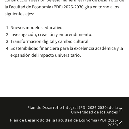
construcción del PDI. De esta manera, el Plan de Desarrollo de
la Facultad de Economía (PDF) 2026-2030 gira en torno a los
siguientes ejes:
Nuevos modelos educativos.
Investigación, creación y emprendimiento.
Transformación digital y cambio cultural.
Sostenibilidad financiera para la excelencia académica y la
expansión del impacto universitario.
Plan de Desarrollo Integral (PDI 2026-2030) de la
arrow_outward
Universidad de los Andes
Plan de Desarrollo de la Facultad de Economía (PDF 2026-
arrow_outward
2030)