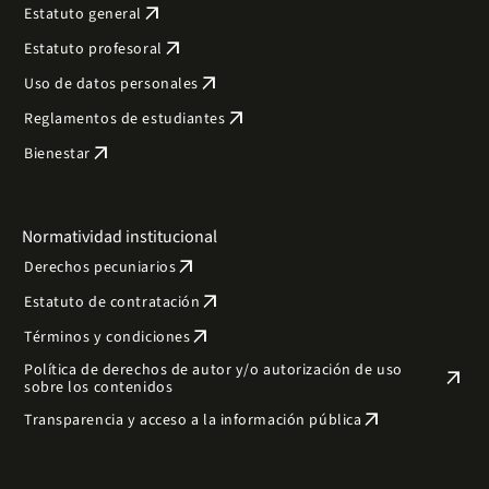
arrow_outward
Estatuto general
arrow_outward
Estatuto profesoral
arrow_outward
Uso de datos personales
arrow_outward
Reglamentos de estudiantes
arrow_outward
Bienestar
Normatividad institucional
arrow_outward
Derechos pecuniarios
arrow_outward
Estatuto de contratación
arrow_outward
Términos y condiciones
Política de derechos de autor y/o autorización de uso
arrow_outward
sobre los contenidos
arrow_outward
Transparencia y acceso a la información pública