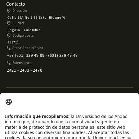
Contacto
place
Dirección
Calle 19A No 1-37 Este, Bloque W
place
Ciudad
Bogotá - Colombia
place
Código postal
111711
phone
Atención telefónica
+57 (601) 339 49 99 - (601) 339 49 49
phone
Extensiones
2421 - 2403 - 2470
Enlaces rápidos
arrow_outward
Acceso temporal al Campus
arrow_outward
Trabaje con nosotros
arrow_outward
Emergencias