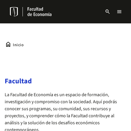
Pasar
al
search
menu
contenido
Menu
principal
links
Navbar
home
Inicio
Facultad
La Facultad de Economía es un espacio de formación,
investigación y compromiso con la sociedad. Aquí podrás
conocer sus programas, su comunidad, sus recursos y
proyectos, y comprender cómo la Facultad contribuye al
análisis y la solución de los desafíos económicos
contemporáneos.