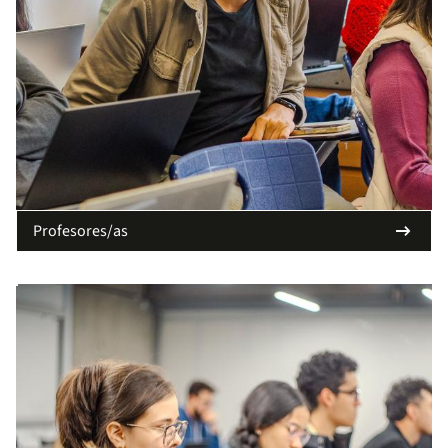
arrow_right_alt
Profesores/as