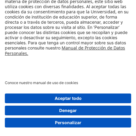
Luis Roberto Martínez, Universidad de Emory
29/07/2025 | La salud de las finanzas públicas municipales a 25 años de la Ley
617 de 2000
widgets