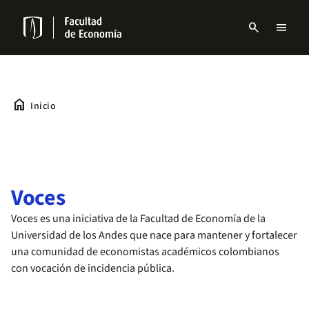
Pasar
al
search
menu
contenido
Menu
principal
links
Navbar
home
Inicio
Voces
Voces es una iniciativa de la Facultad de Economía de la
Universidad de los Andes que nace para mantener y fortalecer
una comunidad de economistas académicos colombianos
con vocación de incidencia pública.