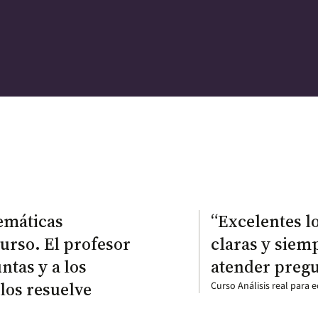
 de descuentos
facilitar tu acceso a nuestros cursos y
temáticas
“Excelentes l
urso. El profesor
claras y siemp
ntas y a los
atender preg
los resuelve
Curso Análisis real para