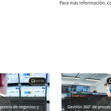
Para más información, 
devices
dev
VIRTUAL
igencia de negocios y
Gestión 360° de proyec