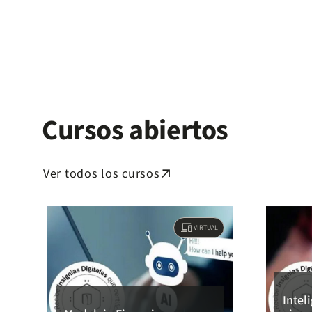
Cursos abiertos
Ver todos los cursos
arrow_outward
devices
VIRTUAL
Intel