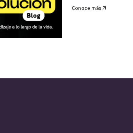
Conoce más
arrow_outward