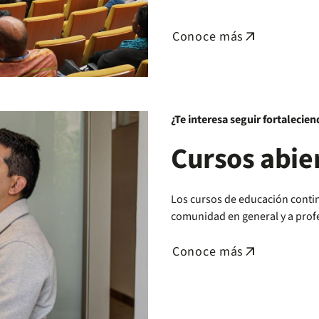
Conoce más
arrow_outward
¿Te interesa seguir fortalecie
Cursos abie
Los cursos de educación conti
comunidad en general y a prof
Conoce más
arrow_outward