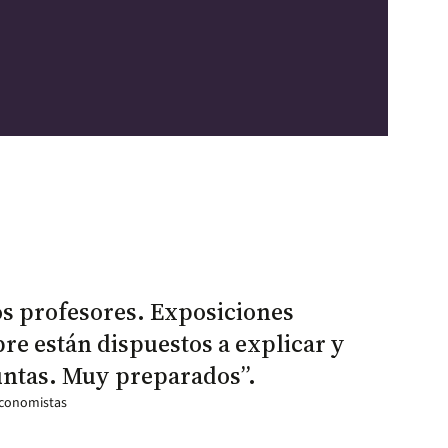
arrow_outward
os profesores. Exposiciones
re están dispuestos a explicar y
untas. Muy preparados”.
 economistas