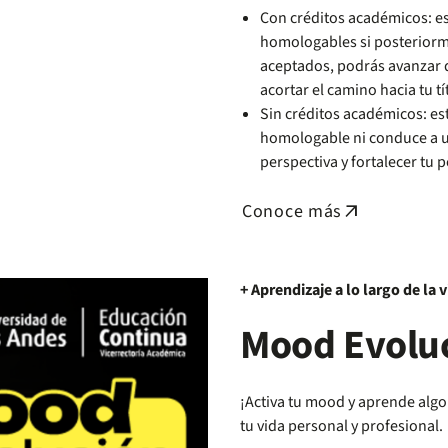
Con créditos académicos: es
homologables si posteriorme
aceptados, podrás avanzar 
acortar el camino hacia tu tí
Sin créditos académicos: est
homologable ni conduce a un 
perspectiva y fortalecer tu p
Conoce más
arrow_outward
+ Aprendizaje a lo largo de la 
Mood Evoluc
¡Activa tu mood y aprende alg
tu vida personal y profesional.