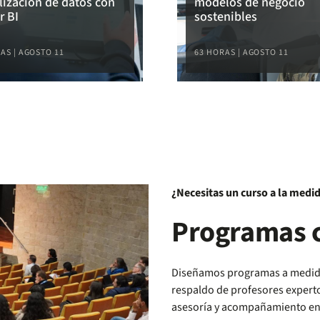
lización de datos con
modelos de negocio
r BI
sostenibles
AS | AGOSTO 11
63 HORAS | AGOSTO 11
¿Necesitas un curso a la medid
Programas c
Diseñamos programas a medida 
respaldo de profesores experto
asesoría y acompañamiento en 