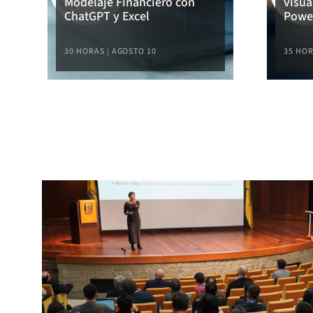
Modelaje Financiero con
visua
ChatGPT y Excel
Powe
30 HORAS | AGOSTO 10
35 HOR