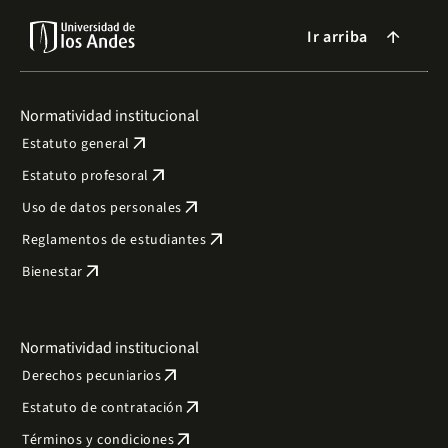
Ir arriba
arrow_forward
Normatividad institucional
arrow_outward
Estatuto general
arrow_outward
Estatuto profesoral
arrow_outward
Uso de datos personales
arrow_outward
Reglamentos de estudiantes
arrow_outward
Bienestar
Normatividad institucional
arrow_outward
Derechos pecuniarios
arrow_outward
Estatuto de contratación
arrow_outward
Términos y condiciones