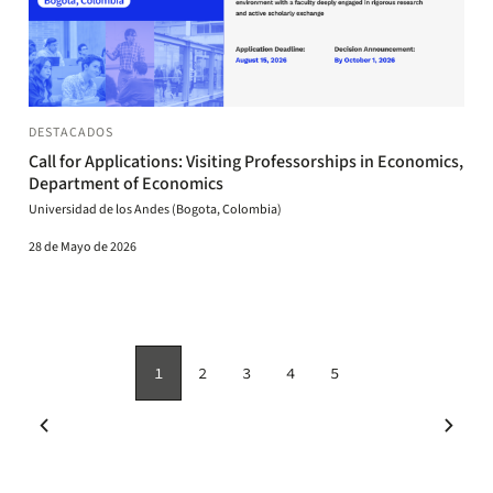
DESTACADOS
Call for Applications: Visiting Professorships in Economics,
Department of Economics
Universidad de los Andes (Bogota, Colombia)
28 de Mayo de 2026
1
2
3
4
5
Página
Page
Page
Page
Page
actual
chevron_left
chevron_right
Página
Siguie
anterior
págin