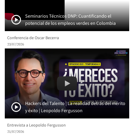
play_circle
Seminarios Técnicos DNP: Cuantificando el
potencial de los empleos verdes en Colombia
Conferencia de Oscar Becerra
23/07/2026
Remote video URL
La realidad detrás del mérito y éxi
play_circle
Hackers del Talento | La realidad detrás del mérito
y éxito | Leopoldo Fergusson
Entrevista a Leopoldo Fergusson
21/07/2026