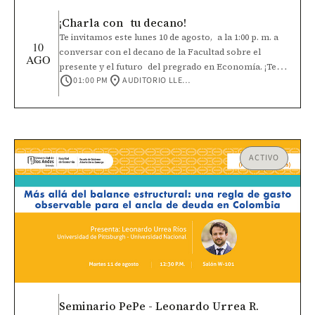
¡Charla con tu decano!
Te invitamos este lunes 10 de agosto, a la 1:00 p. m. a
10
conversar con el decano de la Facultad sobre el
AGO
presente y el futuro del pregrado en Economía. ¡Te
schedule
location_on
01:00 PM
AUDITORIO LLERAS
esperamos!
ACTIVO
Seminario PePe - Leonardo Urrea R.