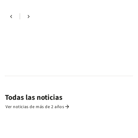
chevron_left
chevron_right
Todas las noticias
arrow_forward
Ver noticias de más de 2 años