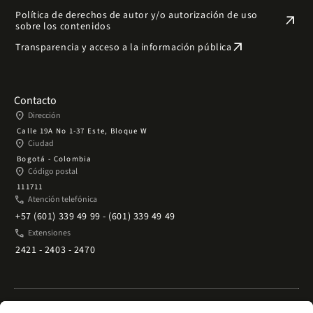
Política de derechos de autor y/o autorización de uso
arrow_outward
sobre los contenidos
arrow_outward
Transparencia y acceso a la información pública
Contacto
place
Dirección
Calle 19A No 1-37 Este, Bloque W
place
Ciudad
Bogotá - Colombia
place
Código postal
111711
phone
Atención telefónica
+57 (601) 339 49 99 - (601) 339 49 49
phone
Extensiones
2421 - 2403 - 2470