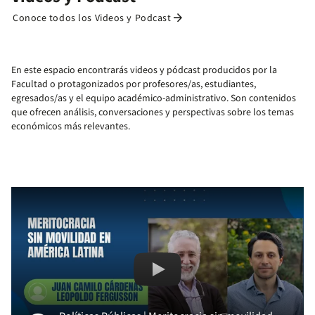
arrow_forward
Conoce todos los Videos y Podcast
En este espacio encontrarás videos y pódcast producidos por la
Facultad o protagonizados por profesores/as, estudiantes,
egresados/as y el equipo académico-administrativo. Son contenidos
que ofrecen análisis, conversaciones y perspectivas sobre los temas
económicos más relevantes.
Remote video URL
Políticas Públicas/Juan Camilo Cá