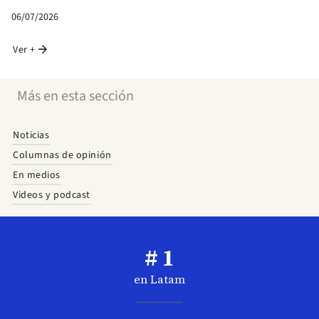
06/07/2026
arrow_forward
Ver +
Más en esta sección
Noticias
Columnas de opinión
En medios
Videos y podcast
# 1
en Latam