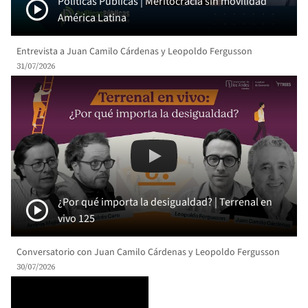
play_circle
Políticas Públicas | Meritocracia sin movilidad
América Latina
Entrevista a Juan Camilo Cárdenas y Leopoldo Fergusson
31/07/2026
Remote video URL
¿Por qué importa la desigualdad? 
play_circle
¿Por qué importa la desigualdad? | Terrenal en
vivo 125
Conversatorio con Juan Camilo Cárdenas y Leopoldo Fergusson
30/07/2026
Remote video URL