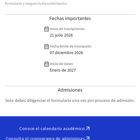
formulario y cargues la documentación.
Fechas importantes
calendar_month
Inicio de inscripciones
21 julio 2026
calendar_month
Fecha límite de inscripción
07 diciembre 2026
calendar_month
Inicio de clases
Enero de 2027
Admisiones
Solo debes diligenciar el formulario una vez por proceso de admisión.
arrow_outward
Conoce el calendario académico
arrow_outward
Consulta el cronograma de admisiones