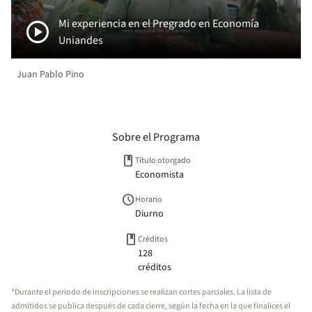
play_circle
Mi experiencia en el Pregrado en Economía
Uniandes
Juan Pablo Pino
Sobre el Programa
book
Título otorgado
Economista
schedule
Horario
Diurno
book
Créditos
128
créditos
*Durante el periodo de inscripciones se realizan cortes parciales. La lista de
admitidos se publica después de cada cierre, según la fecha en la que finalices el