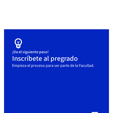
arrow_outward
Agenda tu visita para aspirantes
acá
Si tienes dudas o necesitas más información,
ponte en contacto con nuestro equipo.
emoji_objects
¡Da el siguiente paso!
Inscríbete al pregrado
Empieza el proceso para ser parte de la Facultad.