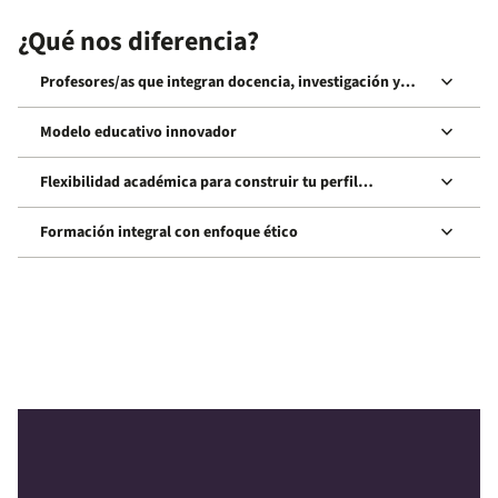
¿Qué nos diferencia?
keyboard_arrow_down
Profesores/as que integran docencia, investigación y
experiencia
keyboard_arrow_down
Modelo educativo innovador
keyboard_arrow_down
Flexibilidad académica para construir tu perfil
profesional
keyboard_arrow_down
Formación integral con enfoque ético