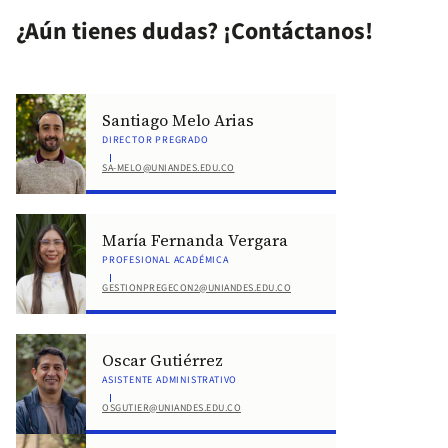
¿Aún tienes dudas? ¡Contáctanos!
Santiago Melo Arias
DIRECTOR PREGRADO
SA-MELO@UNIANDES.EDU.CO
María Fernanda Vergara
PROFESIONAL ACADÉMICA
GESTIONPREGECON2@UNIANDES.EDU.CO
Oscar Gutiérrez
ASISTENTE ADMINISTRATIVO
OSGUTIER@UNIANDES.EDU.CO