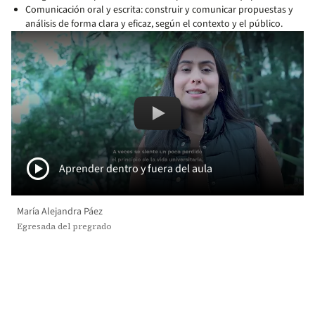
Comunicación oral y escrita: construir y comunicar propuestas y
análisis de forma clara y eficaz, según el contexto y el público.
Remote video URL
Aprender dentro y fuera del a
play_circle
Aprender dentro y fuera del aula
María Alejandra Páez
Egresada del pregrado