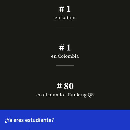
# 1
en Latam
# 1
en Colombia
# 80
en el mundo - Ranking QS
¿Ya eres estudiante?