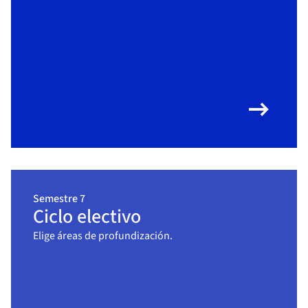
arrow_right_alt
Semestre 7
Ciclo electivo
Elige áreas de profundización.