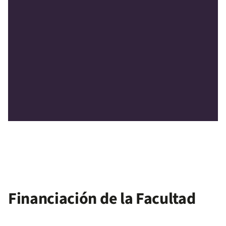
arrow_outward
Financiación Uniandes
Conoce más sobre apoyo financiero
Financiación de la Facultad