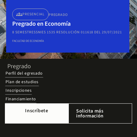
groups
PRESENCIAL
PREGRADO
Pregrado en Economía
8 SEMESTRES
SNIES 1535 RESOLUCIÓN 011618 DEL 29/07/2021
FACULTAD DE ECONOMÍA
Pregrado
Perfil del egresado
Plan de estudios
Inscripciones
Financiamiento
Inscríbete
Solicita más
información