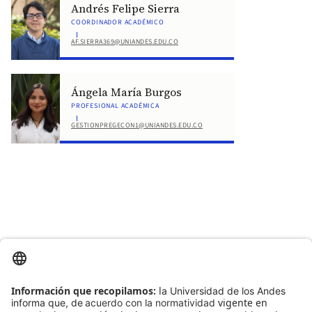
Andrés Felipe Sierra
COORDINADOR ACADÉMICO
AF.SIERRA369@UNIANDES.EDU.CO
Ángela María Burgos
PROFESIONAL ACADÉMICA
GESTIONPREGECON1@UNIANDES.EDU.CO
Ir arriba
arrow_forward