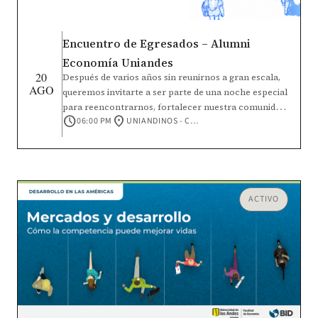
Encuentro de Egresados – Alumni
Economía Uniandes
20
Después de varios años sin reunirnos a gran escala,
AGO
queremos invitarte a ser parte de una noche especial
para reencontrarnos, fortalecer nuestra comunidad
schedule
location_on
06:00 PM
UNIANDINOS - CALLE 92 #16-11
y seguir construyendo el futuro de Economía
Uniandes. Durante el encuentro compartiremos los
principales avances y retos de la Facultad y la
Universidad. Además, participaremos en un espacio
de cocreación para identificar intereses comunes y
dar vida a nuevas microcomunidades de egresados.
ACTIVO