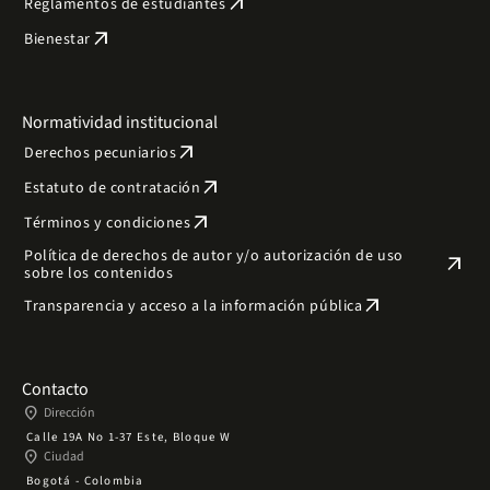
arrow_outward
Reglamentos de estudiantes
arrow_outward
Bienestar
Normatividad institucional
arrow_outward
Derechos pecuniarios
arrow_outward
Estatuto de contratación
arrow_outward
Términos y condiciones
Política de derechos de autor y/o autorización de uso
arrow_outward
sobre los contenidos
arrow_outward
Transparencia y acceso a la información pública
Contacto
place
Dirección
Calle 19A No 1-37 Este, Bloque W
place
Ciudad
Bogotá - Colombia