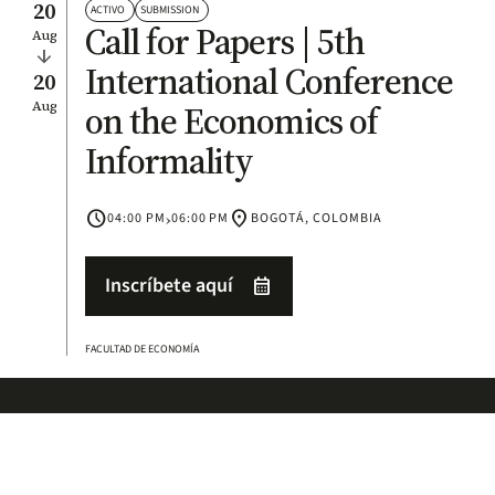
20
ACTIVO
SUBMISSION
Call for Papers | 5th
Aug
arrow_downward
International Conference
20
Aug
on the Economics of
Informality
schedule
›
location_on
04:00 PM
06:00 PM
BOGOTÁ, COLOMBIA
Inscríbete aquí
calendar_month
FACULTAD DE ECONOMÍA