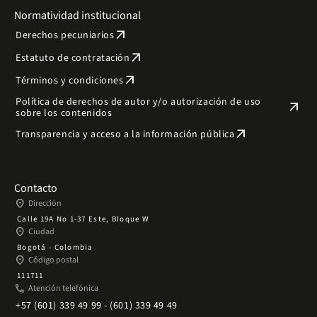
Normatividad institucional
arrow_outward
Derechos pecuniarios
arrow_outward
Estatuto de contratación
arrow_outward
Términos y condiciones
Política de derechos de autor y/o autorización de uso
arrow_outward
sobre los contenidos
arrow_outward
Transparencia y acceso a la información pública
Contacto
place
Dirección
Calle 19A No 1-37 Este, Bloque W
place
Ciudad
Bogotá - Colombia
place
Código postal
111711
phone
Atención telefónica
+57 (601) 339 49 99 - (601) 339 49 49