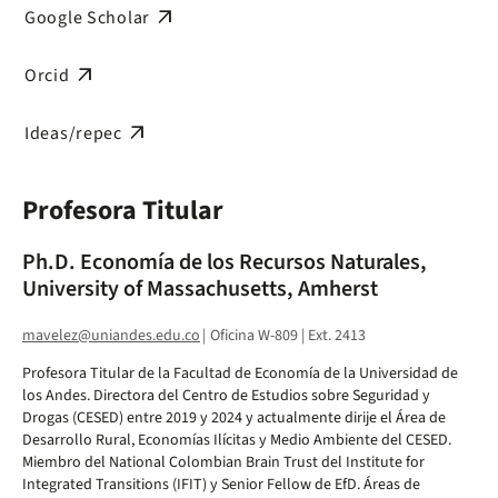
arrow_outward
Google Scholar
arrow_outward
Orcid
arrow_outward
Ideas/repec
Profesora Titular
Ph.D. Economía de los Recursos Naturales,
University of Massachusetts, Amherst
mavelez@uniandes.edu.co
|
Oficina W-809 | Ext. 2413
Profesora Titular de la Facultad de Economía de la Universidad de
los Andes. Directora del Centro de Estudios sobre Seguridad y
Drogas (CESED) entre 2019 y 2024 y actualmente dirije el Área de
Desarrollo Rural, Economías Ilícitas y Medio Ambiente del CESED.
Miembro del National Colombian Brain Trust del Institute for
Integrated Transitions (IFIT) y Senior Fellow de EfD. Áreas de