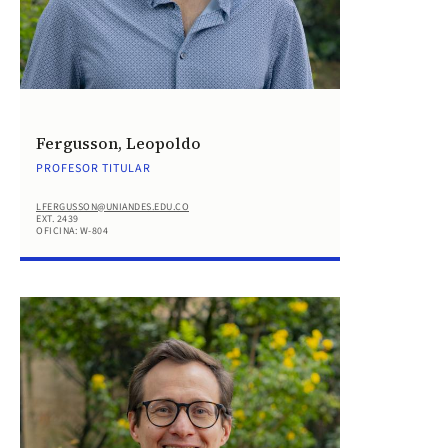
Fergusson, Leopoldo
PROFESOR TITULAR
LFERGUSSON@UNIANDES.EDU.CO
EXT. 2439
OFICINA: W-804