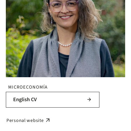
MICROECONOMÍA
English CV
arrow_forward
arrow_outward
Personal website