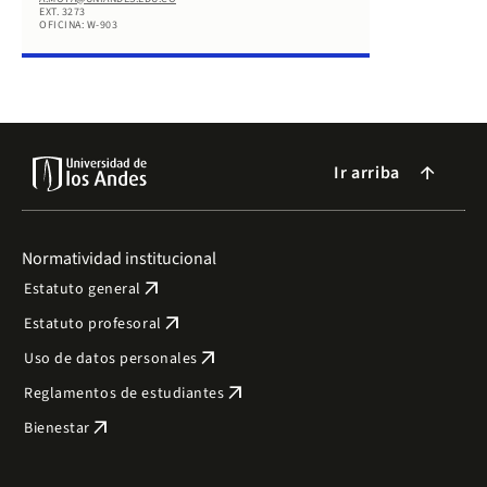
EXT. 3273
OFICINA: W-903
Ir arriba
arrow_forward
Normatividad institucional
arrow_outward
Estatuto general
arrow_outward
Estatuto profesoral
arrow_outward
Uso de datos personales
arrow_outward
Reglamentos de estudiantes
arrow_outward
Bienestar