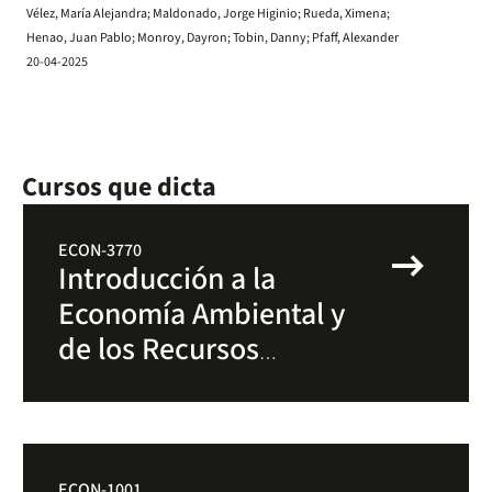
Vélez, María Alejandra; Maldonado, Jorge Higinio; Rueda, Ximena;
Henao, Juan Pablo; Monroy, Dayron; Tobin, Danny; Pfaff, Alexander
20-04-2025
Cursos que dicta
arrow_right_alt
ECON-3770
Introducción a la
Economía Ambiental y
de los Recursos
Naturales
ECON-1001