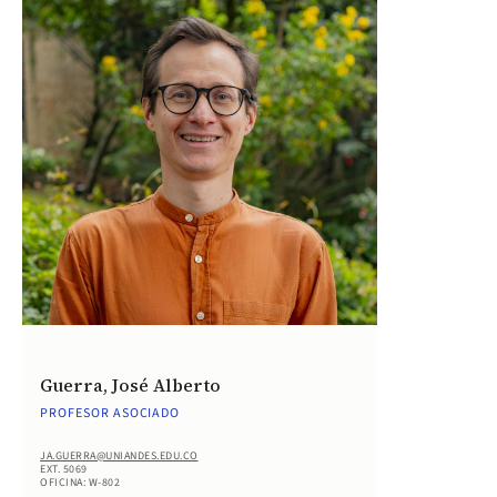
Guerra, José Alberto
PROFESOR ASOCIADO
JA.GUERRA@UNIANDES.EDU.CO
EXT. 5069
OFICINA: W-802