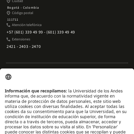
place
Ciudad
Bogotá - Colombia
place
Código postal
111711
phone
Atención telefónica
+57 (601) 339 49 99 - (601) 339 49 49
phone
Extensiones
2421 - 2403 - 2470
Enlaces rápidos
arrow_outward
Acceso temporal al Campus
arrow_outward
Trabaje con nosotros
arrow_outward
Emergencias
arrow_outward
Preguntas frecuentes
arrow_outward
Filantropía y donaciones