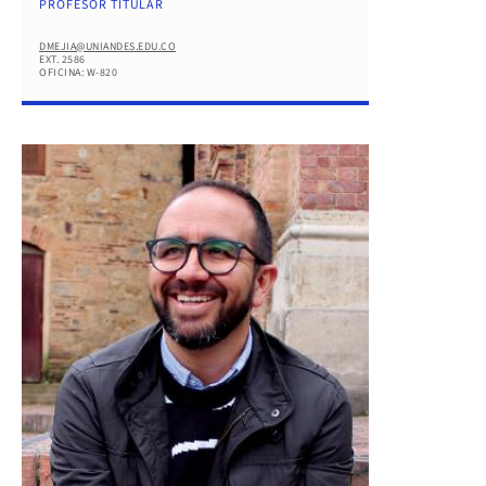
PROFESOR TITULAR
DMEJIA@UNIANDES.EDU.CO
EXT. 2586
OFICINA: W-820