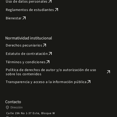
arrow_outward
Uso de datos personales
arrow_outward
Reglamentos de estudiantes
arrow_outward
Bienestar
Normatividad institucional
arrow_outward
Derechos pecuniarios
arrow_outward
Estatuto de contratación
arrow_outward
Términos y condiciones
Política de derechos de autor y/o autorización de uso
arrow_outward
sobre los contenidos
arrow_outward
Transparencia y acceso a la información pública
Contacto
place
Dirección
Calle 19A No 1-37 Este, Bloque W