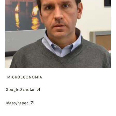
MICROECONOMÍA
arrow_outward
Google Scholar
arrow_outward
Ideas/repec