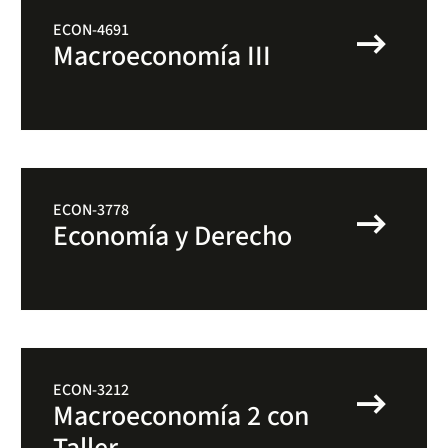
arrow_right_alt
ECON-4691
Macroeconomía III
arrow_right_alt
ECON-3778
Economía y Derecho
arrow_right_alt
ECON-3212
Macroeconomía 2 con