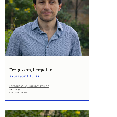
Fergusson, Leopoldo
PROFESOR TITULAR
LFERGUSSON@UNIANDES.EDU.CO
EXT. 2439
OFICINA: W-804