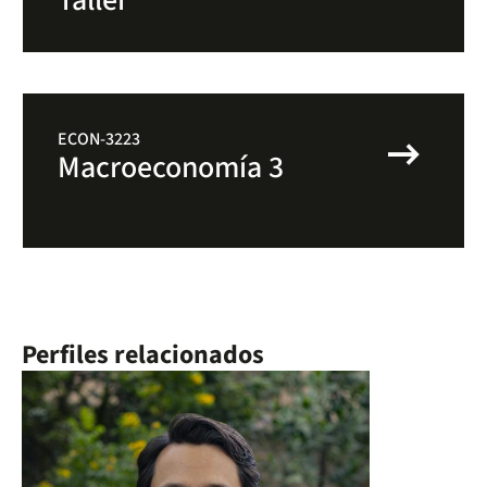
Taller
arrow_right_alt
ECON-3223
Macroeconomía 3
Perfiles relacionados