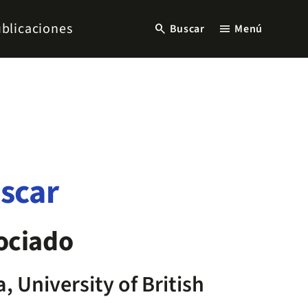
blicaciones
search
menu
Buscar
Menú
Oscar
ociado
 University of British