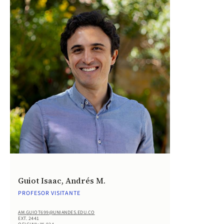
Guiot Isaac, Andrés M.
PROFESOR VISITANTE
AM.GUIOT699@UNIANDES.EDU.CO
EXT. 2441