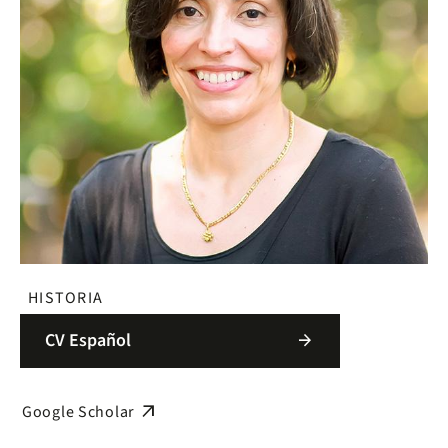
HISTORIA
CV Español
arrow_forward
arrow_outward
Google Scholar