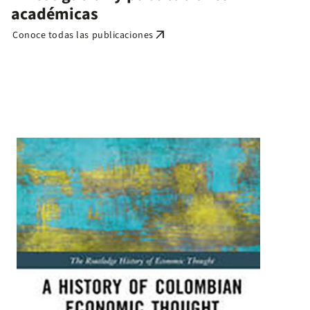
académicas
arrow_outward
Conoce todas las publicaciones