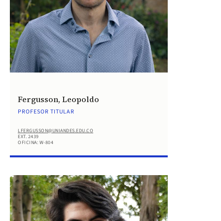
Fergusson, Leopoldo
PROFESOR TITULAR
LFERGUSSON@UNIANDES.EDU.CO
EXT. 2439
OFICINA: W-804