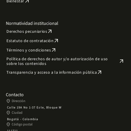
arrow_outward
Bienestar
Normatividad institucional
arrow_outward
Derechos pecuniarios
arrow_outward
Estatuto de contratación
arrow_outward
Términos y condiciones
Política de derechos de autor y/o autorización de uso
arrow_outward
sobre los contenidos
arrow_outward
Transparencia y acceso a la información pública
Contacto
place
Dirección
Calle 19A No 1-37 Este, Bloque W
place
Ciudad
Bogotá - Colombia
place
Código postal
111711