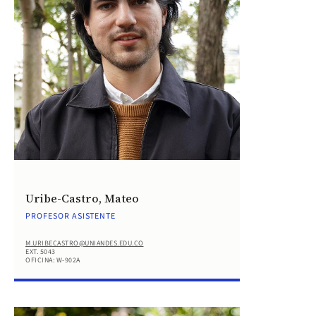
Uribe-Castro, Mateo
PROFESOR ASISTENTE
M.URIBECASTRO@UNIANDES.EDU.CO
EXT. 5043
OFICINA: W-902A