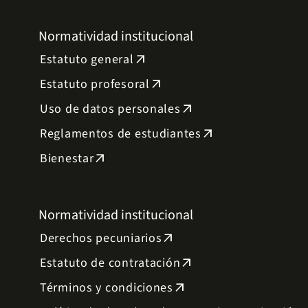
Normatividad institucional
Estatuto general
arrow_outward
Estatuto profesoral
arrow_outward
Uso de datos personales
arrow_outward
Reglamentos de estudiantes
arrow_outward
Bienestar
arrow_outward
Normatividad institucional
Derechos pecuniarios
arrow_outward
Estatuto de contratación
arrow_outward
Términos y condiciones
arrow_outward