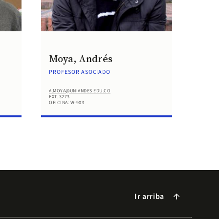
Moya, Andrés
PROFESOR ASOCIADO
A.MOYA@UNIANDES.EDU.CO
EXT. 3273
OFICINA: W-903
Ir arriba
arrow_forward