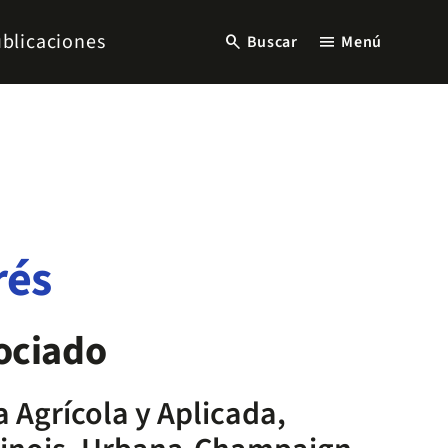
blicaciones
search
menu
Buscar
Menú
rés
ociado
 Agrícola y Aplicada,