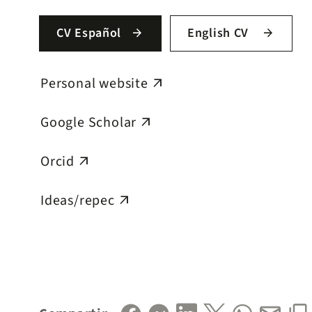
CV Español
English CV
arrow_forward
arrow_forward
Personal website
arrow_outward
Google Scholar
arrow_outward
Orcid
arrow_outward
Ideas/repec
arrow_outward