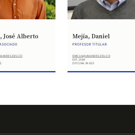
, José Alberto
Mejía, Daniel
ASOCIADO
PROFESOR TITULAR
NIANDES.EDU.CO
DMEJIA@UNIANDES.EDU.CO
EXT. 2586
2
OFICINA: W-820