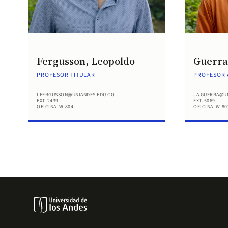
Fergusson, Leopoldo
Guerra
PROFESOR TITULAR
PROFESOR 
LFERGUSSON@UNIANDES.EDU.CO
JA.GUERRA@U
EXT. 2439
EXT. 5069
OFICINA: W-804
OFICINA: W-80