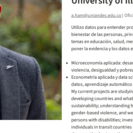
University of 
a.ham@uniandes.edu.co
|
Ofic
Utilizo datos para entender pr
bienestar de las personas, pri
temas en educación, salud, me
poner la evidencia y los datos 
Microeconomía aplicada: desar
violencia, desigualdad y pobre
Econometría aplicada y data sci
datos, aprendizaje automático
My current projects are studyi
developing countries and what
sustainability; understanding 
gender-based violence, and wel
persons with disabilities; inve
individuals in transit countrie