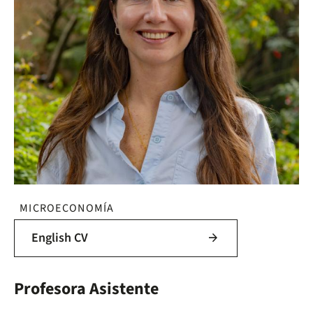
MICROECONOMÍA
English CV
arrow_forward
Profesora Asistente