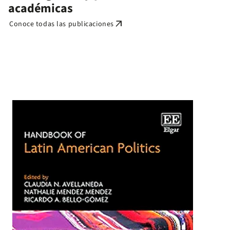
académicas
arrow_outward
Conoce todas las publicaciones