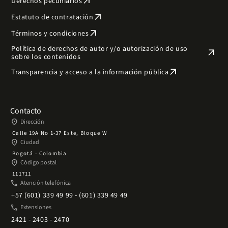
arrow_outward
Derechos pecuniarios
arrow_outward
Estatuto de contratación
arrow_outward
Términos y condiciones
Política de derechos de autor y/o autorización de uso
arrow_outward
sobre los contenidos
arrow_outward
Transparencia y acceso a la información pública
Contacto
place
Dirección
Calle 19A No 1-37 Este, Bloque W
place
Ciudad
Bogotá - Colombia
place
Código postal
111711
phone
Atención telefónica
+57 (601) 339 49 99 - (601) 339 49 49
phone
Extensiones
2421 - 2403 - 2470