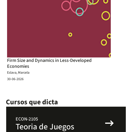
Firm Size and Dynamics in Less-Developed
Economies
Eslava, Marcela
30-06-2026
Cursos que dicta
arrow_right_alt
ECON-2105
Teoria de Juegos