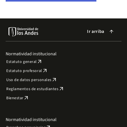
Ir arriba
arrow_forward
Normatividad institucional
arrow_outward
Estatuto general
arrow_outward
Estatuto profesoral
arrow_outward
Uso de datos personales
arrow_outward
Reglamentos de estudiantes
arrow_outward
Bienestar
Normatividad institucional