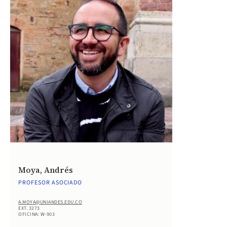
Moya, Andrés
PROFESOR ASOCIADO
A.MOYA@UNIANDES.EDU.CO
EXT. 3273
OFICINA: W-903