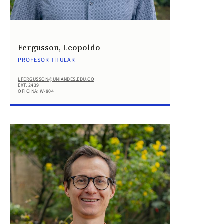
Fergusson, Leopoldo
PROFESOR TITULAR
LFERGUSSON@UNIANDES.EDU.CO
EXT. 2439
OFICINA: W-804