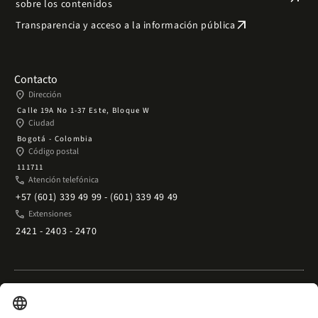
sobre los contenidos
arrow_outward
Transparencia y acceso a la información pública
Contacto
place
Dirección
Calle 19A No 1-37 Este, Bloque W
place
Ciudad
Bogotá - Colombia
place
Código postal
111711
phone
Atención telefónica
+57 (601) 339 49 99 - (601) 339 49 49
phone
Extensiones
2421 - 2403 - 2470
Enlaces rápidos