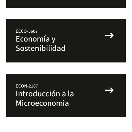
arrow_right_alt
EECO-5607
Economía y
Sostenibilidad
arrow_right_alt
ECON-2107
Introducción a la
Microeconomia