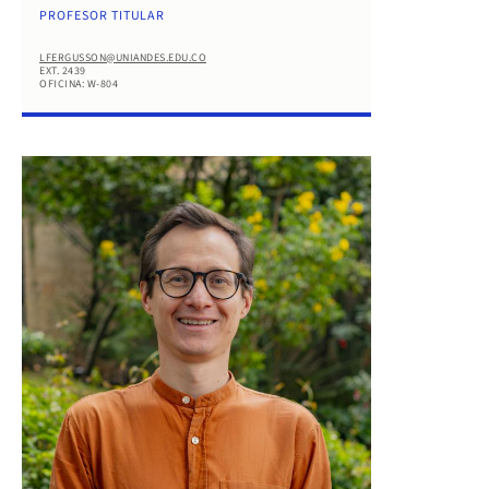
PROFESOR TITULAR
LFERGUSSON@UNIANDES.EDU.CO
EXT. 2439
OFICINA: W-804