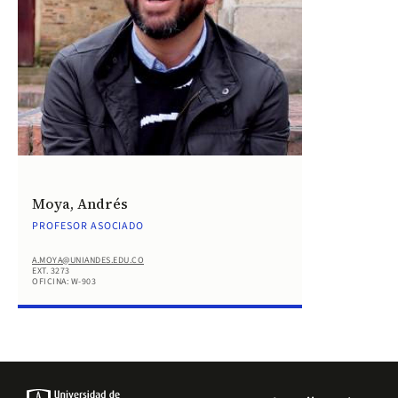
Moya, Andrés
PROFESOR ASOCIADO
A.MOYA@UNIANDES.EDU.CO
EXT. 3273
OFICINA: W-903