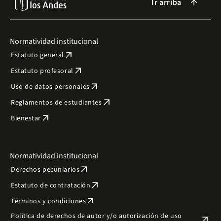
Ir arriba
arrow_forward
Normatividad institucional
arrow_outward
Estatuto general
arrow_outward
Estatuto profesoral
arrow_outward
Uso de datos personales
arrow_outward
Reglamentos de estudiantes
arrow_outward
Bienestar
Normatividad institucional
arrow_outward
Derechos pecuniarios
arrow_outward
Estatuto de contratación
arrow_outward
Términos y condiciones
Política de derechos de autor y/o autorización de uso
arrow_outward