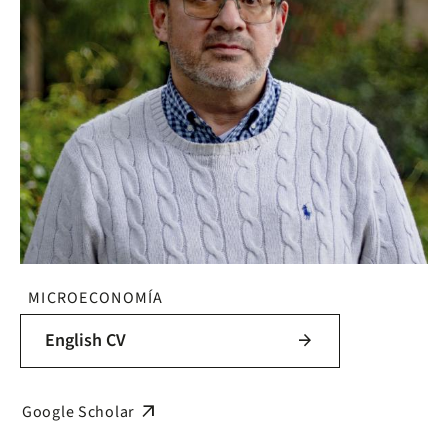
MICROECONOMÍA
English CV
arrow_forward
arrow_outward
Google Scholar