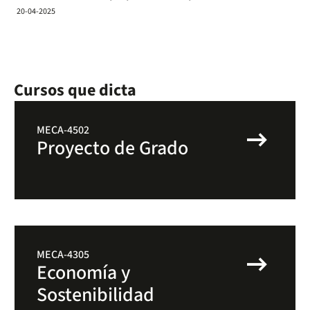
20-04-2025
Cursos que dicta
arrow_right_alt
MECA-4502
Proyecto de Grado
arrow_right_alt
MECA-4305
Economía y
Sostenibilidad