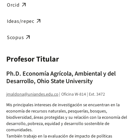
arrow_outward
Orcid
arrow_outward
Ideas/repec
arrow_outward
Scopus
Profesor Titular
Ph.D. Economía Agrícola, Ambiental y del
Desarrollo, Ohio State University
jmaldona@uniandes.edu.co
|
Oficina W-814 | Ext. 3472
Mis principales intereses de investigación se encuentran en la
economía de recursos naturales, pesquerías, bosques,
biodiversidad, áreas protegidas y su relación con la economía del
desarrollo, pobreza, equidad y desarrollo sostenible de
comunidades.
También trabajo en la evaluación de impacto de políticas