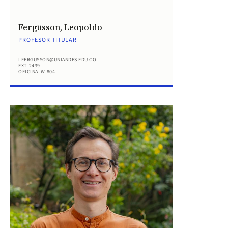
Fergusson, Leopoldo
PROFESOR TITULAR
LFERGUSSON@UNIANDES.EDU.CO
EXT. 2439
OFICINA: W-804