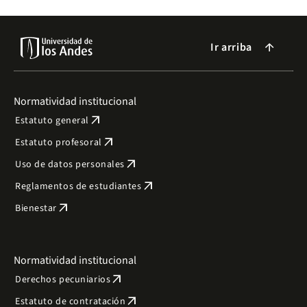
Ir arriba
arrow_forward
Normatividad institucional
arrow_outward
Estatuto general
arrow_outward
Estatuto profesoral
arrow_outward
Uso de datos personales
arrow_outward
Reglamentos de estudiantes
arrow_outward
Bienestar
Normatividad institucional
arrow_outward
Derechos pecuniarios
arrow_outward
Estatuto de contratación