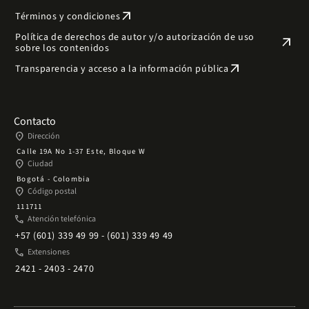
arrow_outward
Términos y condiciones
Política de derechos de autor y/o autorización de uso
arrow_outward
sobre los contenidos
arrow_outward
Transparencia y acceso a la información pública
Contacto
place
Dirección
Calle 19A No 1-37 Este, Bloque W
place
Ciudad
Bogotá - Colombia
place
Código postal
111711
phone
Atención telefónica
+57 (601) 339 49 99 - (601) 339 49 49
phone
Extensiones
2421 - 2403 - 2470