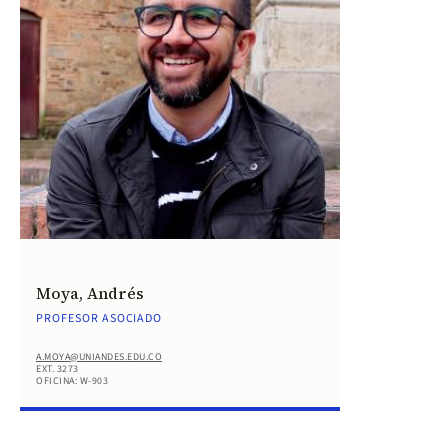
Moya, Andrés
PROFESOR ASOCIADO
A.MOYA@UNIANDES.EDU.CO
EXT. 3273
OFICINA: W-903