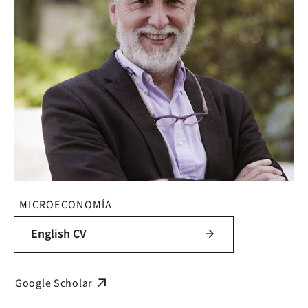
MICROECONOMÍA
English CV
arrow_forward
arrow_outward
Google Scholar