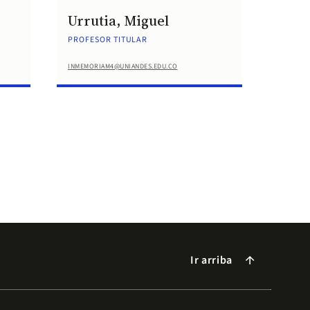
Urrutia, Miguel
PROFESOR TITULAR
INMEMORIAM4@UNIANDES.EDU.CO
Ir arriba
arrow_forward