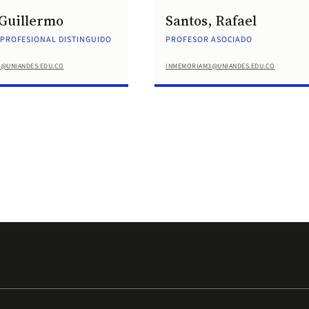
 Guillermo
Santos, Rafael
PROFESIONAL DISTINGUIDO
PROFESOR ASOCIADO
@UNIANDES.EDU.CO
INMEMORIAM3@UNIANDES.EDU.CO