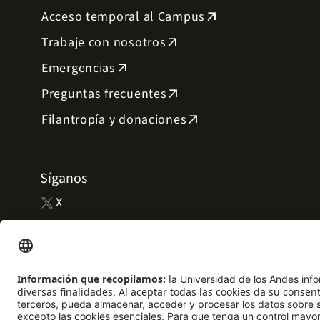
Acceso temporal al Campus
arrow_outward
Trabaje con nosotros
arrow_outward
Emergencias
arrow_outward
Preguntas frecuentes
arrow_outward
Filantropía y donaciones
arrow_outward
Síganos
X
Facebook
Instagram
YouTube
LinkedIn