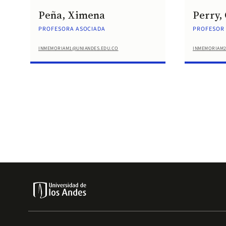
Peña, Ximena
Perry,
PROFESORA ASOCIADA
PROFESOR 
INMEMORIAM1@UNIANDES.EDU.CO
INMEMORIAM2