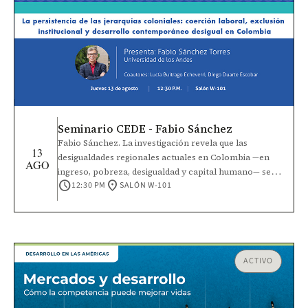
Seminario CEDE - Fabio Sánchez
Fabio Sánchez. La investigación revela que las
13
desigualdades regionales actuales en Colombia —en
AGO
ingreso, pobreza, desigualdad y capital humano— se
schedule
location_on
12:30 PM
SALÓN W-101
explican en gran medida por la intensidad de las
jerarquías coloniales de castas establecidas entre los
siglos XVI y XVIII. Estas jerarquías surgieron de la
interacción entre las condiciones iniciales, las
dotaciones de factores precoloniales y la elección de
instituciones de coerción laboral por parte de los
ACTIVO
colonizadores, como la encomienda, la mita, el
concertaje y la esclavitud, respaldadas por
instituciones políticas coloniales como los Cabildos y