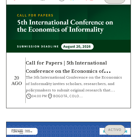
Call for Papers | 5th International
Conference on the Economics of
20
The 5th International Conference on the Economics
Informality
AGO
of Informality invites scholars, researchers, and
policymakers to submit original research that
schedule
location_on
04:00 PM
BOGOTÁ, COLOMBIA
contributes to a deeper understanding of informal
economies and their role in economic development.
This conference will bring together the academic
community and policy practitioners to foster
rigorous, interdisciplinary dialogue, strengthen
international research networks, and expand
ACTIVO
knowledge across diverse economic contexts.