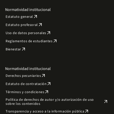
Normatividad institucional
arrow_outward
Estatuto general
arrow_outward
Estatuto profesoral
arrow_outward
Uso de datos personales
arrow_outward
Reglamentos de estudiantes
arrow_outward
Bienestar
Normatividad institucional
arrow_outward
Derechos pecuniarios
arrow_outward
Estatuto de contratación
arrow_outward
Términos y condiciones
Política de derechos de autor y/o autorización de uso
arrow_outward
sobre los contenidos
arrow_outward
Transparencia y acceso a la información pública