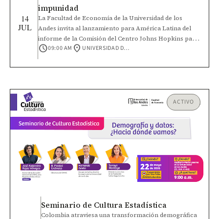
impunidad
14
La Facultad de Economía de la Universidad de los
JUL
Andes invita al lanzamiento para América Latina del
informe de la Comisión del Centro Johns Hopkins para
schedule
location_on
09:00 AM
UNIVERSIDAD DE LOS ANDES, CALLE 19A NO. 1 - 37 ESTE
la Salud Humanitaria – Lancet sobre salud, conflicto y
desplazamiento forzado. Este será un espacio para
dialogar sobre cómo fortalecer la protección de la
salud y responder a los desafíos que enfrentan las
poblaciones afectadas por conflictos, violencia,
desplazamiento y otras crisis humanitarias. Conoce el
ACTIVO
informe en el siguiente enlace: Salud en un mundo de
crisis e impunidad
Seminario de Cultura Estadística
Colombia atraviesa una transformación demográfica