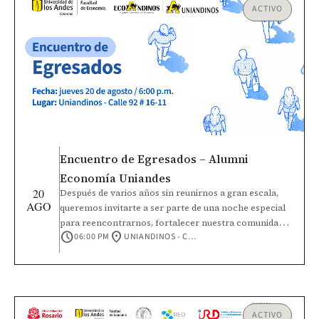
ACTIVO
Encuentro de Egresados – Alumni
Economía Uniandes
20
Después de varios años sin reunirnos a gran escala,
AGO
queremos invitarte a ser parte de una noche especial
para reencontrarnos, fortalecer nuestra comunidad y
schedule
location_on
06:00 PM
UNIANDINOS - CALLE 92 #16-11
seguir construyendo el futuro de Economía Uniandes.
Durante el encuentro compartiremos los principales
avances y retos de la Facultad y la Universidad.
Además, participaremos en un espacio de cocreación
para identificar intereses comunes y dar vida a nuevas
microcomunidades de egresados.
ACTIVO