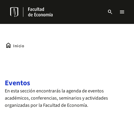
Pasar
al
search
menu
contenido
Menu
principal
links
Navbar
home
Inicio
Eventos
En esta sección encontrarás la agenda de eventos
académicos, conferencias, seminarios y actividades
organizadas por la Facultad de Economía.