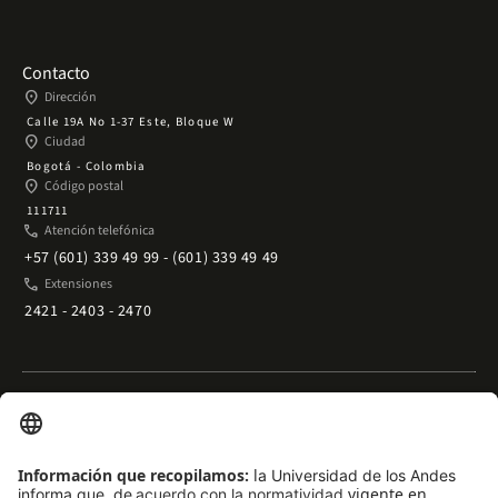
Contacto
place
Dirección
Calle 19A No 1-37 Este, Bloque W
place
Ciudad
Bogotá - Colombia
place
Código postal
111711
phone
Atención telefónica
+57 (601) 339 49 99 - (601) 339 49 49
phone
Extensiones
2421 - 2403 - 2470
Enlaces rápidos
arrow_outward
Acceso temporal al Campus
arrow_outward
Trabaje con nosotros