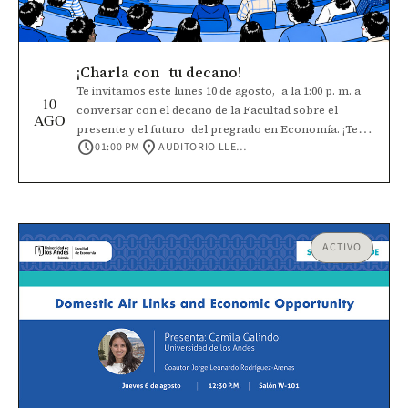
¡Charla con tu decano!
Te invitamos este lunes 10 de agosto, a la 1:00 p. m. a
10
conversar con el decano de la Facultad sobre el
AGO
presente y el futuro del pregrado en Economía. ¡Te
schedule
location_on
01:00 PM
AUDITORIO LLERAS
esperamos!
ACTIVO