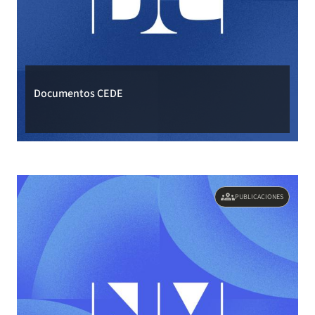
Documentos CEDE
groups
PUBLICACIONES