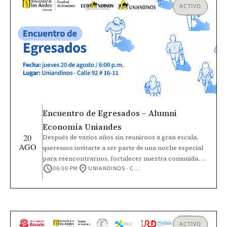
ACTIVO
Encuentro de Egresados – Alumni
Economía Uniandes
20
Después de varios años sin reunirnos a gran escala,
AGO
queremos invitarte a ser parte de una noche especial
para reencontrarnos, fortalecer nuestra comunidad y
schedule
location_on
06:00 PM
UNIANDINOS - CALLE 92 #16-11
seguir construyendo el futuro de Economía Uniandes.
Durante el encuentro compartiremos los principales
avances y retos de la Facultad y la Universidad.
Además, participaremos en un espacio de cocreación
para identificar intereses comunes y dar vida a nuevas
microcomunidades de egresados.
ACTIVO