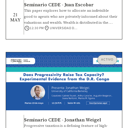
Seminario CEDE - Juan Escobar
This paper explores how to allocate an indivisible
21
good to agents who are privately informed about their
MAY
valuations and wealth. Wealth is distributed in the
schedule
location_on
12:30 PM
UNIVERSIDAD DE LOS ANDES
population of agents and restricts the purchasing
ability. The optimal mechanism sells the good at a
price below the marginal cost of production with
strictly positive probability. Some rich agents are
rationed. We discuss how inequality shapes the
optimal mechanism.
ACTIVO
Seminario CEDE - Jonathan Weigel
Progressive taxation is a defining feature of high-