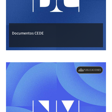
Documentos CEDE
groups
PUBLICACIONES