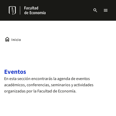
Pasar
al
search
menu
contenido
Menu
principal
links
Navbar
home
Inicio
Eventos
En esta sección encontrarás la agenda de eventos
académicos, conferencias, seminarios y actividades
organizadas por la Facultad de Economía.