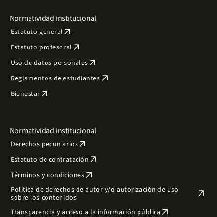
Normatividad institucional
arrow_outward
Estatuto general
arrow_outward
Estatuto profesoral
arrow_outward
Uso de datos personales
arrow_outward
Reglamentos de estudiantes
arrow_outward
Bienestar
Normatividad institucional
arrow_outward
Derechos pecuniarios
arrow_outward
Estatuto de contratación
arrow_outward
Términos y condiciones
Política de derechos de autor y/o autorización de uso
arrow_outward
sobre los contenidos
arrow_outward
Transparencia y acceso a la información pública