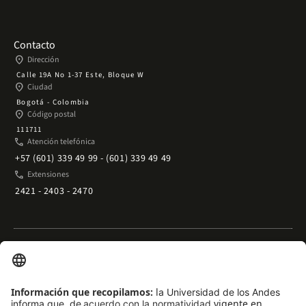
Contacto
place
Dirección
Calle 19A No 1-37 Este, Bloque W
place
Ciudad
Bogotá - Colombia
place
Código postal
111711
phone
Atención telefónica
+57 (601) 339 49 99 - (601) 339 49 49
phone
Extensiones
2421 - 2403 - 2470
Enlaces rápidos
arrow_outward
Acceso temporal al Campus
arrow_outward
Trabaje con nosotros