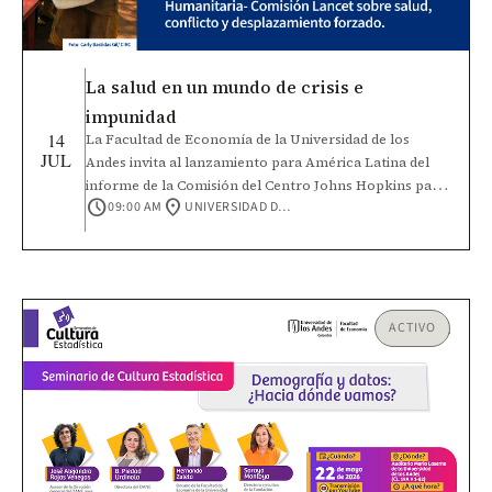
program matches and the quality of local services.
La salud en un mundo de crisis e
impunidad
14
La Facultad de Economía de la Universidad de los
JUL
Andes invita al lanzamiento para América Latina del
informe de la Comisión del Centro Johns Hopkins para
schedule
location_on
09:00 AM
UNIVERSIDAD DE LOS ANDES, CALLE 19A NO. 1 - 37 ESTE
la Salud Humanitaria – Lancet sobre salud, conflicto y
desplazamiento forzado. Este será un espacio para
dialogar sobre cómo fortalecer la protección de la
salud y responder a los desafíos que enfrentan las
poblaciones afectadas por conflictos, violencia,
desplazamiento y otras crisis humanitarias. Conoce el
ACTIVO
informe en el siguiente enlace: Salud en un mundo de
crisis e impunidad