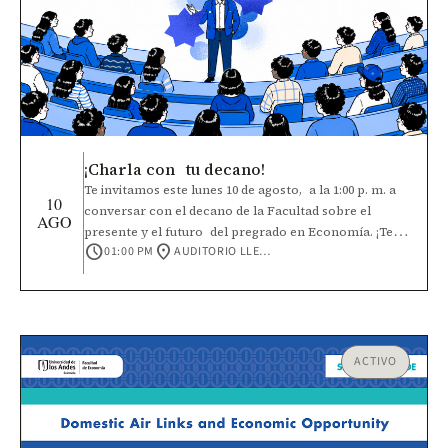
mejores empleos y contribuir a resultados más
equitativos para la población de la región.
¡Charla con tu decano!
Te invitamos este lunes 10 de agosto, a la 1:00 p. m. a
10
conversar con el decano de la Facultad sobre el
AGO
presente y el futuro del pregrado en Economía. ¡Te
schedule
location_on
01:00 PM
AUDITORIO LLERAS
esperamos!
ACTIVO