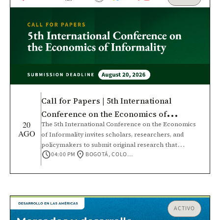
Call for Papers | 5th International
Conference on the Economics of
20
The 5th International Conference on the Economics
Informality
AGO
of Informality invites scholars, researchers, and
policymakers to submit original research that
schedule
location_on
04:00 PM
BOGOTÁ, COLOMBIA
contributes to a deeper understanding of informal
economies and their role in economic development.
This conference will bring together the academic
community and policy practitioners to foster
rigorous, interdisciplinary dialogue, strengthen
international research networks, and expand
ACTIVO
knowledge across diverse economic contexts.