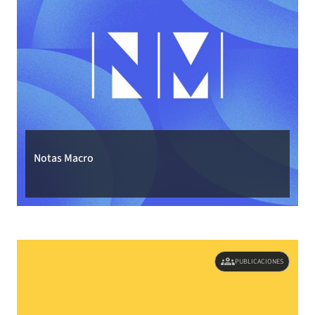
Notas Macro
groups
PUBLICACIONES