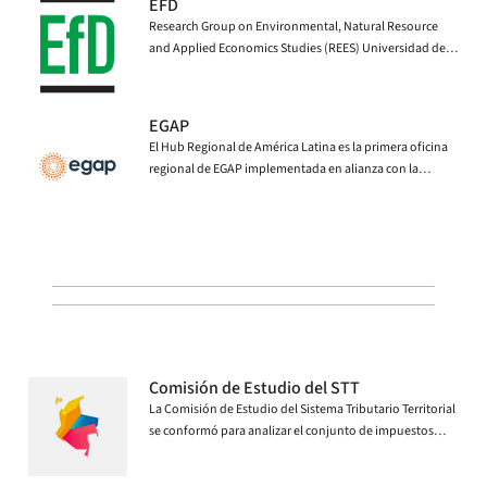
EFD
Research Group on Environmental, Natural Resource
and Applied Economics Studies (REES) Universidad de
los Andes.
EGAP
El Hub Regional de América Latina es la primera oficina
regional de EGAP implementada en alianza con la
Universidad de los Andes en Bogotá, Colombia en 2021.
Comisión de Estudio del STT
La Comisión de Estudio del Sistema Tributario Territorial
se conformó para analizar el conjunto de impuestos
municipales y departamentales, y proponer reformas
para fortalecer su eficiencia, reactivar la economía de las