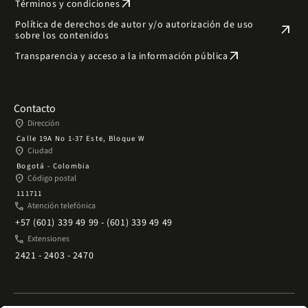
arrow_outward
Términos y condiciones
Política de derechos de autor y/o autorización de uso
arrow_outward
sobre los contenidos
arrow_outward
Transparencia y acceso a la información pública
Contacto
place
Dirección
Calle 19A No 1-37 Este, Bloque W
place
Ciudad
Bogotá - Colombia
place
Código postal
111711
phone
Atención telefónica
+57 (601) 339 49 99 - (601) 339 49 49
phone
Extensiones
2421 - 2403 - 2470