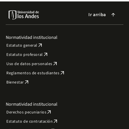
Ir arriba
arrow_forward
Normatividad institucional
arrow_outward
Estatuto general
arrow_outward
Estatuto profesoral
arrow_outward
Uso de datos personales
arrow_outward
Reglamentos de estudiantes
arrow_outward
Bienestar
Normatividad institucional
arrow_outward
Derechos pecuniarios
arrow_outward
Estatuto de contratación