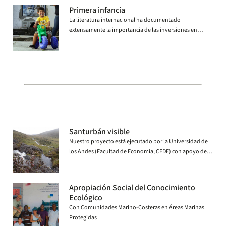
regiones, y combatir la evasión y la elusión fiscal.
Primera infancia
La literatura internacional ha documentado
extensamente la importancia de las inversiones en
capital humano durante la Primera Infancia (PI).
Santurbán visible
Nuestro proyecto está ejecutado por la Universidad de
los Andes (Facultad de Economía, CEDE) con apoyo de
USAID| ABC – LA .
Apropiación Social del Conocimiento
Ecológico
Con Comunidades Marino-Costeras en Áreas Marinas
Protegidas