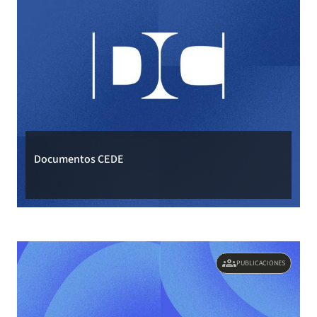
Documentos CEDE
groups
PUBLICACIONES