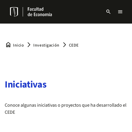
Pasar
al
search
menu
contenido
Menu
principal
links
Navbar
home
arrow_forward_ios
arrow_forward_ios
Inicio
Investigación
CEDE
Iniciativas
Conoce algunas iniciativas o proyectos que ha desarrollado el
CEDE