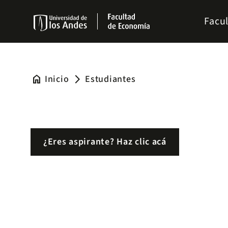
Pasar
Menu
al
Facu
links
contenido
Navbar
principal
home
Inicio
Estudiantes
arrow_forward_ios
¿Eres aspirante? Haz clic acá