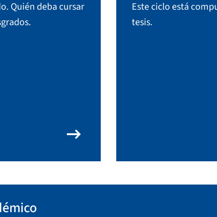
do. Quién deba cursar
Este ciclo está compu
sgrados.
tesis.
arrow_right_alt
démico