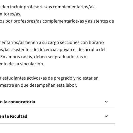
eden incluir profesores/as complementarios/as,
nitores/as.
s por profesores/as complementarios/as y asistentes de
entarios/as tienen a su cargo secciones con horario
s/las asistentes de docencia apoyan el desarrollo del
s. En ambos casos, deben ser graduados/as o
nto de su vinculación.
 estudiantes activos/as de pregrado y no estar en
emestre en que desempeñan esta labor.
keyboard_arrow_down
en la convocatoria
keyboard_arrow_down
en la Facultad