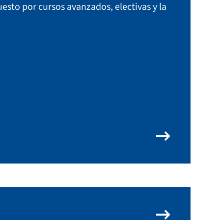
esto por cursos avanzados, electivas y la
arrow_right_alt
arrow_right_alt