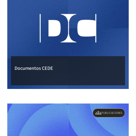
Documentos CEDE
groups
PUBLICACIONES