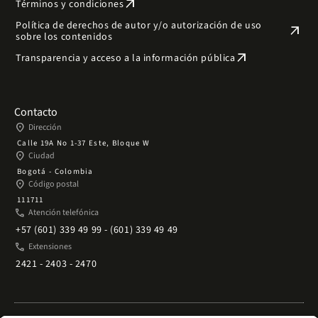
arrow_outward
Términos y condiciones
Política de derechos de autor y/o autorización de uso
arrow_outward
sobre los contenidos
arrow_outward
Transparencia y acceso a la información pública
Contacto
place
Dirección
Calle 19A No 1-37 Este, Bloque W
place
Ciudad
Bogotá - Colombia
place
Código postal
111711
phone
Atención telefónica
+57 (601) 339 49 99 - (601) 339 49 49
phone
Extensiones
2421 - 2403 - 2470