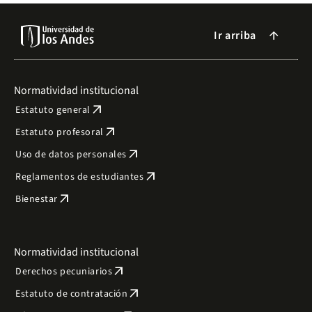
Ir arriba
arrow_forward
Normatividad institucional
arrow_outward
Estatuto general
arrow_outward
Estatuto profesoral
arrow_outward
Uso de datos personales
arrow_outward
Reglamentos de estudiantes
arrow_outward
Bienestar
Normatividad institucional
arrow_outward
Derechos pecuniarios
arrow_outward
Estatuto de contratación