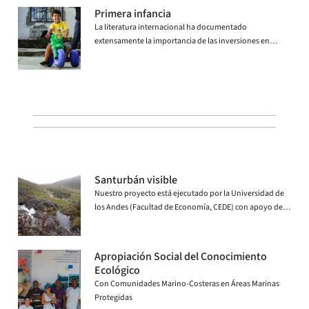
regiones, y combatir la evasión y la elusión fiscal.
Primera infancia
La literatura internacional ha documentado
extensamente la importancia de las inversiones en
capital humano durante la Primera Infancia (PI).
Santurbán visible
Nuestro proyecto está ejecutado por la Universidad de
los Andes (Facultad de Economía, CEDE) con apoyo de
USAID| ABC – LA .
Apropiación Social del Conocimiento
Ecológico
Con Comunidades Marino-Costeras en Áreas Marinas
Protegidas