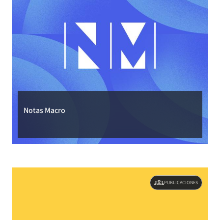
Notas Macro
groups
PUBLICACIONES