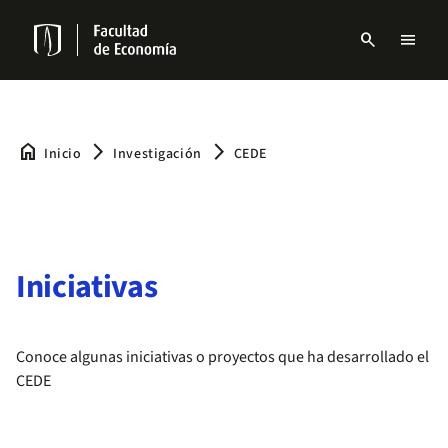
Pasar
al
search
menu
contenido
Menu
principal
links
Navbar
home
arrow_forward_ios
arrow_forward_ios
Inicio
Investigación
CEDE
Iniciativas
Conoce algunas iniciativas o proyectos que ha desarrollado el
CEDE