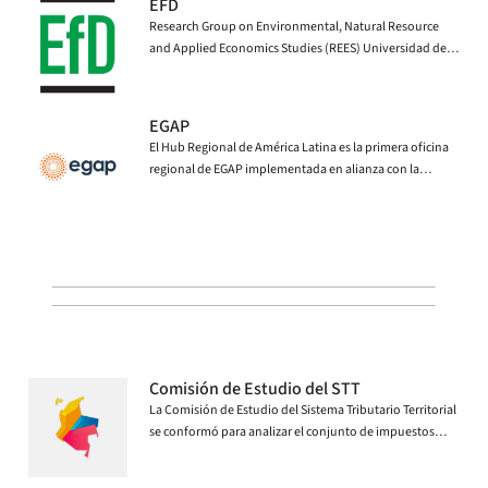
EFD
Research Group on Environmental, Natural Resource
and Applied Economics Studies (REES) Universidad de
los Andes.
EGAP
El Hub Regional de América Latina es la primera oficina
regional de EGAP implementada en alianza con la
Universidad de los Andes en Bogotá, Colombia en 2021.
Comisión de Estudio del STT
La Comisión de Estudio del Sistema Tributario Territorial
se conformó para analizar el conjunto de impuestos
municipales y departamentales, y proponer reformas
para fortalecer su eficiencia, reactivar la economía de las