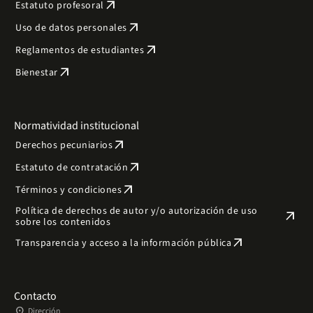
arrow_outward
Estatuto profesoral
arrow_outward
Uso de datos personales
arrow_outward
Reglamentos de estudiantes
arrow_outward
Bienestar
Normatividad institucional
arrow_outward
Derechos pecuniarios
arrow_outward
Estatuto de contratación
arrow_outward
Términos y condiciones
Política de derechos de autor y/o autorización de uso
arrow_outward
sobre los contenidos
arrow_outward
Transparencia y acceso a la información pública
Contacto
place
Dirección