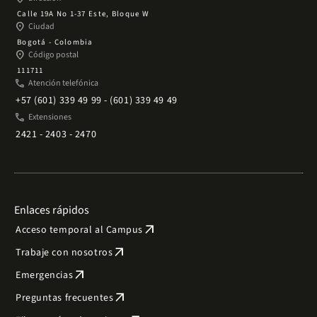
Calle 19A No 1-37 Este, Bloque W
place
Ciudad
Bogotá - Colombia
place
Código postal
111711
phone
Atención telefónica
+57 (601) 339 49 99 - (601) 339 49 49
phone
Extensiones
2421 - 2403 - 2470
Enlaces rápidos
arrow_outward
Acceso temporal al Campus
arrow_outward
Trabaje con nosotros
arrow_outward
Emergencias
arrow_outward
Preguntas frecuentes