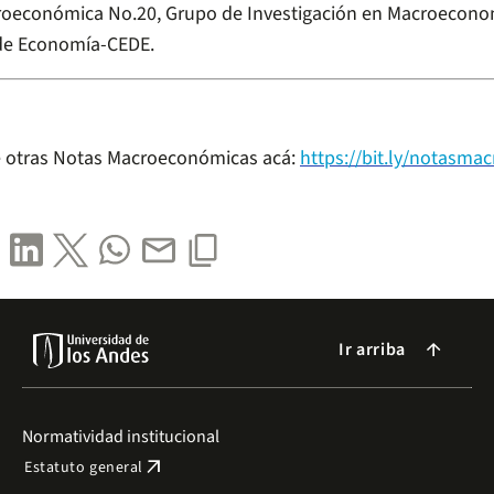
oeconómica No.20, Grupo de Investigación en Macroecono
de Economía-CEDE.
 otras Notas Macroeconómicas acá:
https://bit.ly/notasmac
Ir arriba
arrow_forward
Normatividad institucional
arrow_outward
Estatuto general