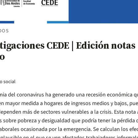
DOS
tigaciones CEDE | Edición notas
o
ia del coronavirus ha generado una recesión económica q
en mayor medida a hogares de ingresos medios y bajos, pue
ependen más de sectores vulnerables a la crisis. Esta nota 
os sobre pobreza y desigualdad que podría tener la pérdida 
laborales ocasionada por la emergencia. Se calculan los efe
 plausible en el que se ven afectados trabajadores informal