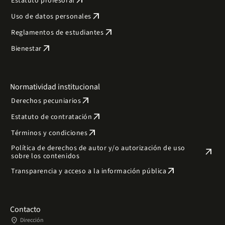
arrow_outward
Estatuto profesoral
arrow_outward
Uso de datos personales
arrow_outward
Reglamentos de estudiantes
arrow_outward
Bienestar
Normatividad institucional
arrow_outward
Derechos pecuniarios
arrow_outward
Estatuto de contratación
arrow_outward
Términos y condiciones
Política de derechos de autor y/o autorización de uso
arrow_outward
sobre los contenidos
arrow_outward
Transparencia y acceso a la información pública
Contacto
place
Dirección