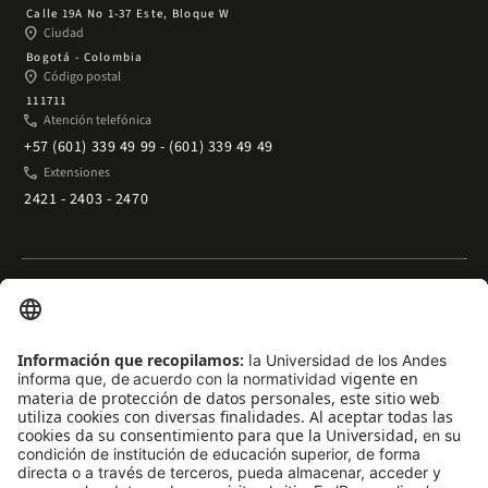
Calle 19A No 1-37 Este, Bloque W
place
Ciudad
Bogotá - Colombia
place
Código postal
111711
phone
Atención telefónica
+57 (601) 339 49 99 - (601) 339 49 49
phone
Extensiones
2421 - 2403 - 2470
Enlaces rápidos
arrow_outward
Acceso temporal al Campus
arrow_outward
Trabaje con nosotros
arrow_outward
Emergencias
arrow_outward
Preguntas frecuentes
arrow_outward
Filantropía y donaciones