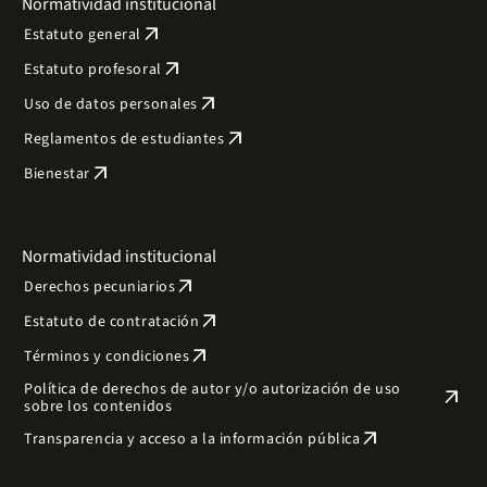
Normatividad institucional
arrow_outward
Estatuto general
arrow_outward
Estatuto profesoral
arrow_outward
Uso de datos personales
arrow_outward
Reglamentos de estudiantes
arrow_outward
Bienestar
Normatividad institucional
arrow_outward
Derechos pecuniarios
arrow_outward
Estatuto de contratación
arrow_outward
Términos y condiciones
Política de derechos de autor y/o autorización de uso
arrow_outward
sobre los contenidos
arrow_outward
Transparencia y acceso a la información pública