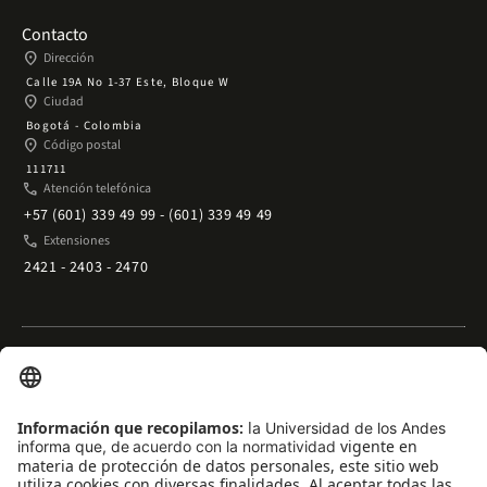
Contacto
place
Dirección
Calle 19A No 1-37 Este, Bloque W
place
Ciudad
Bogotá - Colombia
place
Código postal
111711
phone
Atención telefónica
+57 (601) 339 49 99 - (601) 339 49 49
phone
Extensiones
2421 - 2403 - 2470
Enlaces rápidos
arrow_outward
Acceso temporal al Campus
arrow_outward
Trabaje con nosotros
arrow_outward
Emergencias