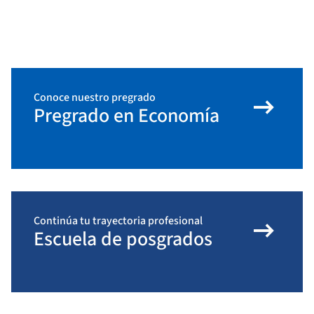
arrow_right_alt
Conoce nuestro pregrado
Pregrado en Economía
arrow_right_alt
Continúa tu trayectoria profesional
Escuela de posgrados