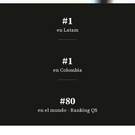
#1
en Latam
#1
en Colombia
#80
en el mundo - Ranking QS