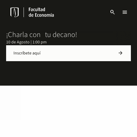
Pasar
al
search
menu
contenido
Menu
principal
links
Navbar
¡Charla con tu decano!
10 de Agosto | 1:00 pm
arrow_forward
Inscríbete aquí