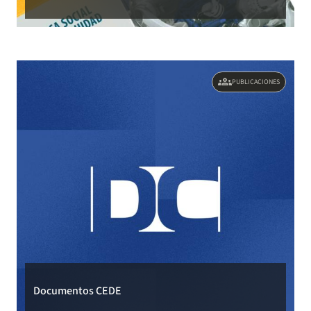
groups
PUBLICACIONES
Documentos CEDE