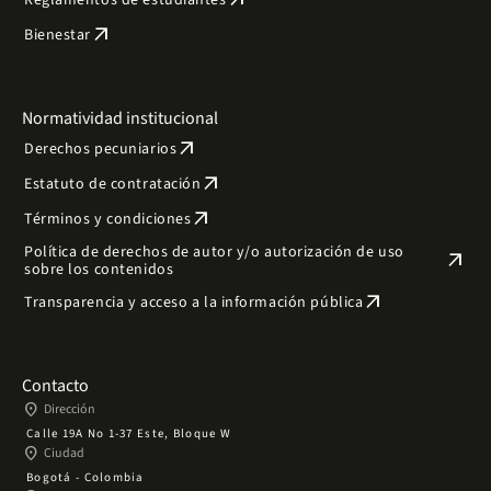
arrow_outward
Reglamentos de estudiantes
arrow_outward
Bienestar
Normatividad institucional
arrow_outward
Derechos pecuniarios
arrow_outward
Estatuto de contratación
arrow_outward
Términos y condiciones
Política de derechos de autor y/o autorización de uso
arrow_outward
sobre los contenidos
arrow_outward
Transparencia y acceso a la información pública
Contacto
place
Dirección
Calle 19A No 1-37 Este, Bloque W
place
Ciudad
Bogotá - Colombia