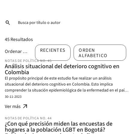
search
45 Resultados
RECIENTES
ORDEN
Ordenar por
ALFABETICO
NOTAS DE POLÍTICA NO. 45
Análisis situacional del deterioro cognitivo en
Colombia
El propósito principal de este estudio fue realizar un análisis
situacional del deterioro cognitivo en Colombia. Esto implica
comprender la situación epidemiológica de la enfermedad en el país,
la relación entre factores socioeconómicos y el deterioro cognitivo,
30-11-2023
identificar las políticas gubernamentales disponible, examinar el
arrow_outward
Ver más
conocimiento y abordaje de la enfermedad desde diferentes puntos
de vista: comunitario, clínico, académico y gubernamental con el fin
NOTAS DE POLÍTICA NO. 44
de proponer recomendaciones de política para abordar de manera
¿Con qué precisión miden las encuestas de
integral la demencia en el país.
hogares a la población LGBT en Bogotá?