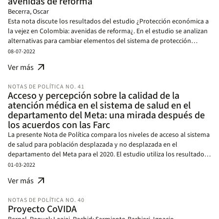
avenidas de reforma
participativa.
Becerra, Oscar
Esta nota discute los resultados del estudio ¿Protección económica a
la vejez en Colombia: avenidas de reforma¿. En el estudio se analizan
alternativas para cambiar elementos del sistema de protección
económica para la vejez y sus implicaciones. Las opiniones
08-07-2022
expresadas en esta Nota son exclusivamente de los autores y no
arrow_outward
Ver más
necesariamente reflejan el punto de vista del Banco Interamericano
de Desarrollo, de su directorio ejecutivo ni de los países que
NOTAS DE POLÍTICA NO. 41
representa.
Acceso y percepción sobre la calidad de la
atención médica en el sistema de salud en el
departamento del Meta: una mirada después de
los acuerdos con las Farc
La presente Nota de Política compara los niveles de acceso al sistema
de salud para población desplazada y no desplazada en el
departamento del Meta para el 2020. El estudio utiliza los resultados
de la encuesta Conflicto, Paz y Salud (Conpas), panel longitudinal en
01-03-2022
temas de salud y conflicto desarrollado por el proyecto War and
arrow_outward
Ver más
Peace y representativa a nivel de zonas urbanas y rurales del Meta, y
por niveles de intensidad del conflicto de los municipios de ese
NOTAS DE POLÍTICA NO. 40
departamento. Se presentan y analizan los principales resultados
Proyecto CoVIDA
derivados de este estudio, tras cuatro años de la firma del acuerdo de