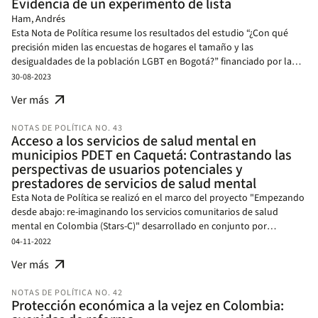
Evidencia de un experimento de lista
Ham, Andrés
Esta Nota de Política resume los resultados del estudio “¿Con qué
precisión miden las encuestas de hogares el tamaño y las
desigualdades de la población LGBT en Bogotá?” financiado por la
Iniciativa de Conocimiento sobre Género y Diversidad (GDLab) del
30-08-2023
Banco Interamericano de Desarrollo (BID).
arrow_outward
Ver más
NOTAS DE POLÍTICA NO. 43
Acceso a los servicios de salud mental en
municipios PDET en Caquetá: Contrastando las
perspectivas de usuarios potenciales y
prestadores de servicios de salud mental
Esta Nota de Política se realizó en el marco del proyecto "Empezando
desde abajo: re-imaginando los servicios comunitarios de salud
mental en Colombia (Stars-C)" desarrollado en conjunto por
University College London, London School of Economics y la Escuela
04-11-2022
de Gobierno Alberto Lleras Camargo de la Universidad de los Andes
arrow_outward
Ver más
en dos municipios PDET en el Caquetá. El estudio busca fomentar la
acción colaborativa entre las comunidades y las instituciones para
NOTAS DE POLÍTICA NO. 42
promover y mejorar los servicios de salud mental en comunidades
Protección económica a la vejez en Colombia:
PDET, mediante una aproximación de investigación acción