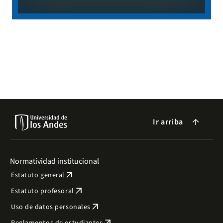
Ir arriba
arrow_forward
Normatividad institucional
arrow_outward
Estatuto general
arrow_outward
Estatuto profesoral
arrow_outward
Uso de datos personales