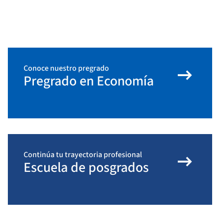
arrow_right_alt
Conoce nuestro pregrado
Pregrado en Economía
arrow_right_alt
Continúa tu trayectoria profesional
Escuela de posgrados