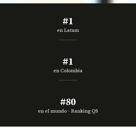
#1
en Latam
#1
en Colombia
#80
en el mundo - Ranking QS