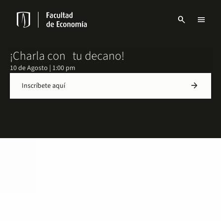
Pasar
al
search
menu
contenido
Menu
principal
links
Navbar
¡Charla con tu decano!
10 de Agosto | 1:00 pm
arrow_forward
Inscríbete aquí