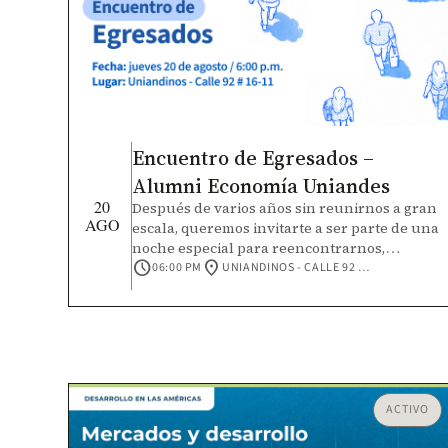
Encuentro de Egresados –
Alumni Economía Uniandes
20
Después de varios años sin reunirnos a gran
AGO
escala, queremos invitarte a ser parte de una
noche especial para reencontrarnos,
schedule
location_on
fortalecer nuestra comunidad y seguir
06:00 PM
UNIANDINOS - CALLE 92 #16-11
construyendo el futuro de Economía
Uniandes. Durante el encuentro
compartiremos los principales avances y
retos de la Facultad y la Universidad.
Además, participaremos en un espacio de
cocreación para identificar intereses
comunes y dar vida a nuevas
ACTIVO
microcomunidades de egresados.