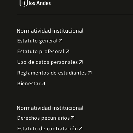
Normatividad institucional
Estatuto general
arrow_outward
Estatuto profesoral
arrow_outward
Uso de datos personales
arrow_outward
Reglamentos de estudiantes
arrow_outward
Bienestar
arrow_outward
Normatividad institucional
Derechos pecuniarios
arrow_outward
Estatuto de contratación
arrow_outward