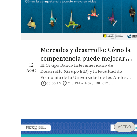
Mercados y desarrollo: Cómo la
compentencia puede mejorar
12
El Grupo Banco Interamericano de
vidas
AGO
Desarrollo (Grupo BID) y la Facultad de
Economía de la Universidad de los Andes
schedule
location_on
invita a la presentación del informe insignia
08:30 AM
CL. 19A # 1-82, EDIFICIO MARIO LASERNA, AUDITORIO C. UNIVERSIDAD DE LOS ANDES
del BID, Desarrollo en las Américas -
Mercados para el desarrollo: Cómo la
competencia puede mejorar vidas. En esta
edición, la publicación analiza cómo una
mayor competencia puede impulsar el
crecimiento, la innovación y la inclusión en
América Latina y el Caribe. A partir de nuevos
ACTIVO
datos y evidencia, el estudio muestra de qué