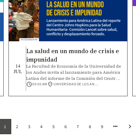
2026 muestro que la regla de gasto estabiliza
la deuda por debajo del límite legal, la
encamina hacia la vecindad del ancla y
reduce la prociclicidad, y que el resultado es
atribuible a la regla, no a la medida de
ingresos tributarios que la acompaña.
La salud en un mundo de crisis e
impunidad
14
La Facultad de Economía de la Universidad de
JUL
los Andes invita al lanzamiento para América
Latina del informe de la Comisión del Centro
schedule
location_on
Johns Hopkins para la Salud Humanitaria –
09:00 AM
UNIVERSIDAD DE LOS ANDES, CALLE 19A NO. 1 - 37 ESTE
Lancet sobre salud, conflicto y
desplazamiento forzado. Este será un espacio
para dialogar sobre cómo fortalecer la
protección de la salud y responder a los
desafíos que enfrentan las poblaciones
afectadas por conflictos, violencia,
more_horiz
chevron_right
1
2
desplazamiento y otras crisis humanitarias.
3
4
5
6
7
8
9
Página
Page
Page
Page
Page
Page
Page
Page
Page
Sig
Conoce el informe en el siguiente enlace:
actual
pág