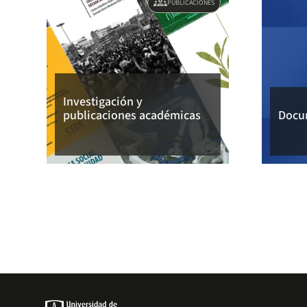
groups
PUBLICACIONES
Investigación y
publicaciones académicas
Docu