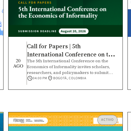
Call for Papers | 5th
International Conference on the
20
The 5th International Conference on the
Economics of Informality
AGO
Economics of Informality invites scholars,
researchers, and policymakers to submit
schedule
location_on
original research that contributes to a
04:00 PM
BOGOTÁ, COLOMBIA
deeper understanding of informal
economies and their role in economic
development. This conference will bring
together the academic community and policy
practitioners to foster rigorous,
interdisciplinary dialogue, strengthen
international research networks, and
ACTIVO
expand knowledge across diverse economic