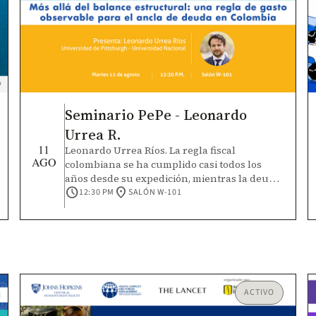
contexts.
Seminario PePe - Leonardo
Urrea R.
11
Leonardo Urrea Ríos. La regla fiscal
AGO
colombiana se ha cumplido casi todos los
años desde su expedición, mientras la deuda
schedule
location_on
casi se duplicó. Este trabajo diagnostica esa
12:30 PM
SALÓN W-101
paradoja y propone una reforma puntual:
conservar la arquitectura del esquema y
sustituir la variable que la regla controla. La
meta deja de ser un balance estructural
inobservable y pasa a ser un techo de gasto
observable, contingente a la distancia
respecto del ancla de deuda. Con un modelo
ACTIVO
de sostenibilidad calibrado al Marco Fiscal de