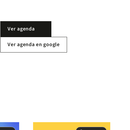
de Colombia en el futuro. En este espacio, la
precisión de los datos del DANE, la visión de
futuro respecto de la sociedad civil y el rigor
analítico de la académia se unen para
conversar sobre demografía y datos.
Ver agenda
Ver agenda en google