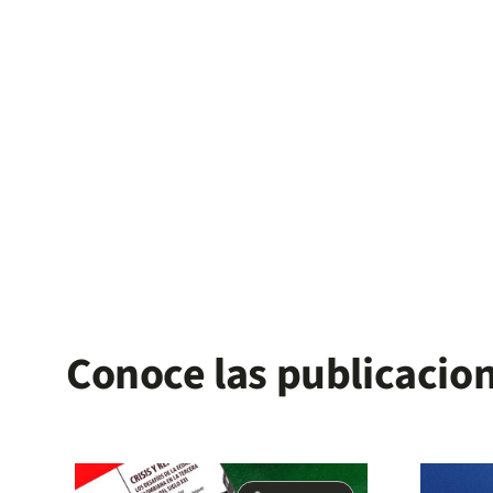
fertility, and increase formal employment
and earnings. We benchmark air links
against the staggered opening of local
campuses: preliminary results show that
new campuses affect education but not
fertility or employment. Air links might yield
broader benefits by improving student-
program matches and the quality of local
services.
Conoce las publicacion