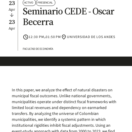
23
ACTIVO
PRESENCIAL
Seminario CEDE - Oscar
Apr
arrow_downward
Becerra
23
Apr
schedule
›
location_on
12:30 PM
01:50 PM
UNIVERSIDAD DE LOS ANDES
FACULTAD DE ECONOMÍA
In this paper, we analyze the effect of natural disasters on
municipal fiscal outcomes. Unlike national governments,
municipalities operate under distinct fiscal frameworks with
limited local revenues and dependency on earmarked
transfers. By analyzing the universe of Colombian
municipalities, we identify a systemic pattern in which
institutional rigidities inhibit fiscal adjustments. Using an
event-study approach with data from 2000 to 2023, we find