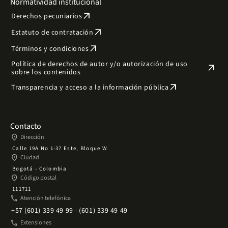
Normatividad institucional
arrow_outward
Derechos pecuniarios
arrow_outward
Estatuto de contratación
arrow_outward
Términos y condiciones
Política de derechos de autor y/o autorización de uso
arrow_outward
sobre los contenidos
arrow_outward
Transparencia y acceso a la información pública
Contacto
place
Dirección
Calle 19A No 1-37 Este, Bloque W
place
Ciudad
Bogotá - Colombia
place
Código postal
111711
phone
Atención telefónica
+57 (601) 339 49 99 - (601) 339 49 49
phone
Extensiones