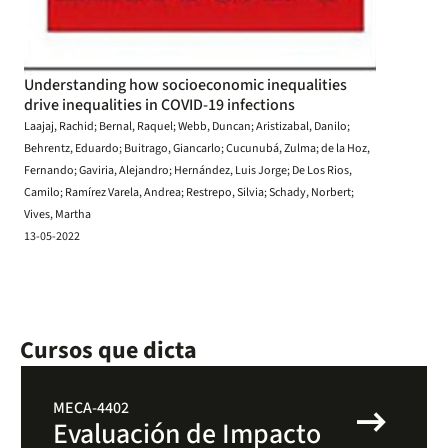
Understanding how socioeconomic inequalities
drive inequalities in COVID-19 infections
Laajaj, Rachid; Bernal, Raquel; Webb, Duncan; Aristizabal, Danilo;
Behrentz, Eduardo; Buitrago, Giancarlo; Cucunubá, Zulma; de la Hoz,
Fernando; Gaviria, Alejandro; Hernández, Luis Jorge; De Los Rios,
Camilo; Ramírez Varela, Andrea; Restrepo, Silvia; Schady, Norbert;
Vives, Martha
13-05-2022
Cursos que dicta
arrow_right_alt
MECA-4402
Evaluación de Impacto