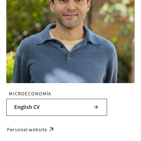
MICROECONOMÍA
English CV
arrow_forward
arrow_outward
Personal website