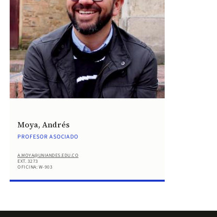
Moya, Andrés
PROFESOR ASOCIADO
A.MOYA@UNIANDES.EDU.CO
EXT. 3273
OFICINA: W-903