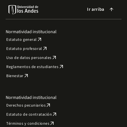
Ir arriba
arrow_forward
Normatividad institucional
arrow_outward
Estatuto general
arrow_outward
Estatuto profesoral
arrow_outward
Uso de datos personales
arrow_outward
Reglamentos de estudiantes
arrow_outward
Bienestar
Normatividad institucional
arrow_outward
Derechos pecuniarios
arrow_outward
Estatuto de contratación
arrow_outward
Términos y condiciones