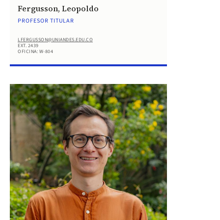
Fergusson, Leopoldo
PROFESOR TITULAR
LFERGUSSON@UNIANDES.EDU.CO
EXT. 2439
OFICINA: W-804