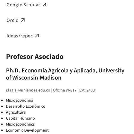
arrow_outward
Google Scholar
arrow_outward
Orcid
arrow_outward
Ideas/repec
Profesor Asociado
Ph.D. Economía Agrícola y Aplicada, University
of Wisconsin-Madison
r.laajaj@uniandes.edu.co
|
Oficina W-817 | Ext. 2433
Microeconomía
Desarrollo Económico
Agricultura
Capital Humano
Microeconomics
Economic Development