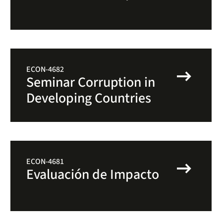
arrow_right_alt
ECON-4682
Seminar Corruption in
Developing Countries
arrow_right_alt
ECON-4681
Evaluación de Impacto