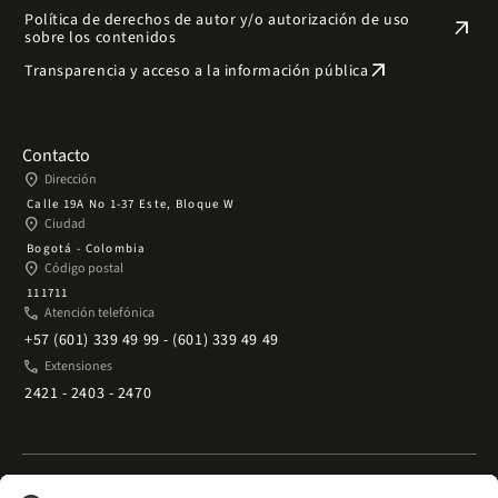
Política de derechos de autor y/o autorización de uso
arrow_outward
sobre los contenidos
arrow_outward
Transparencia y acceso a la información pública
Contacto
place
Dirección
Calle 19A No 1-37 Este, Bloque W
place
Ciudad
Bogotá - Colombia
place
Código postal
111711
phone
Atención telefónica
+57 (601) 339 49 99 - (601) 339 49 49
phone
Extensiones
2421 - 2403 - 2470