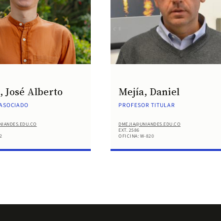
, José Alberto
Mejía, Daniel
ASOCIADO
PROFESOR TITULAR
NIANDES.EDU.CO
DMEJIA@UNIANDES.EDU.CO
EXT. 2586
2
OFICINA: W-820