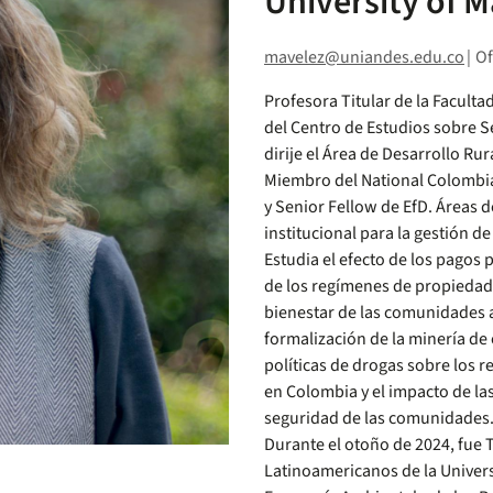
University of 
mavelez@uniandes.edu.co
|
Of
Profesora Titular de la Faculta
del Centro de Estudios sobre S
dirije el Área de Desarrollo Ru
Miembro del National Colombian 
y Senior Fellow de EfD. Áreas d
institucional para la gestión d
Estudia el efecto de los pagos 
de los regímenes de propiedad c
bienestar de las comunidades af
formalización de la minería de o
políticas de drogas sobre los 
en Colombia y el impacto de las
seguridad de las comunidades
Durante el otoño de 2024, fue T
Latinoamericanos de la Univer