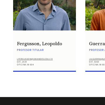
Fergusson, Leopoldo
Guerra
PROFESOR TITULAR
PROFESOR 
LFERGUSSON@UNIANDES.EDU.CO
JA.GUERRA@U
EXT. 2439
EXT. 5069
OFICINA: W-804
OFICINA: W-80