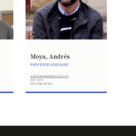
Moya, Andrés
PROFESOR ASOCIADO
A.MOYA@UNIANDES.EDU.CO
EXT. 3273
OFICINA: W-903