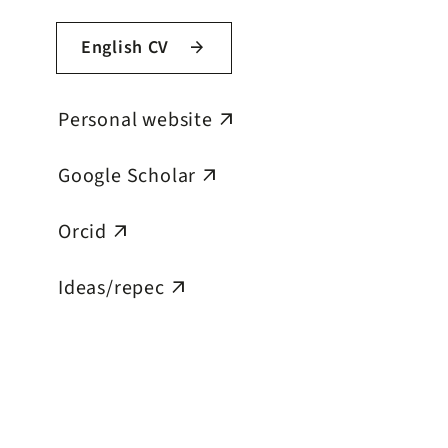
English CV
arrow_forward
Personal website
arrow_outward
Google Scholar
arrow_outward
Orcid
arrow_outward
Ideas/repec
arrow_outward