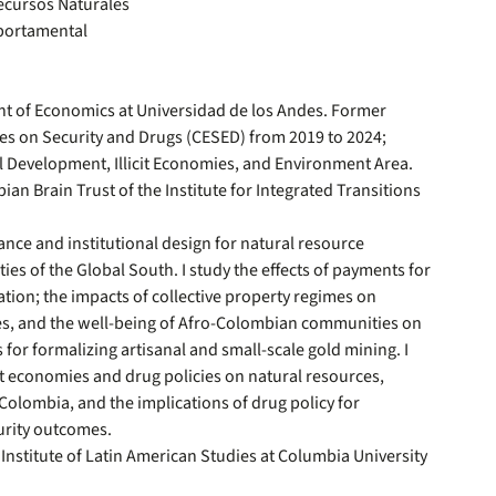
ecursos Naturales
portamental
nt of Economics at Universidad de los Andes. Former
dies on Security and Drugs (CESED) from 2019 to 2024;
l Development, Illicit Economies, and Environment Area.
n Brain Trust of the Institute for Integrated Transitions
nce and institutional design for natural resource
s of the Global South. I study the effects of payments for
tion; the impacts of collective property regimes on
es, and the well-being of Afro-Colombian communities on
s for formalizing artisanal and small-scale gold mining. I
icit economies and drug policies on natural resources,
Colombia, and the implications of drug policy for
urity outcomes.
e Institute of Latin American Studies at Columbia University