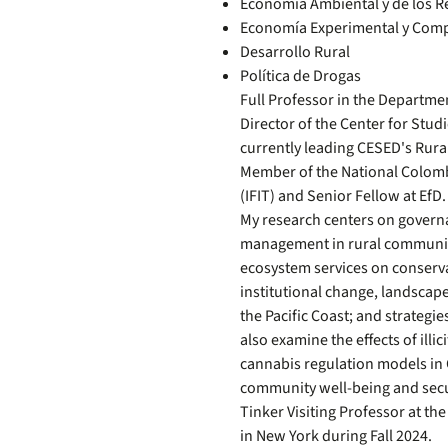
Economía Ambiental y de los R
Economía Experimental y Com
Desarrollo Rural
Política de Drogas
Full Professor in the Departme
Director of the Center for Stu
currently leading CESED's Rura
Member of the National Colombia
(IFIT) and Senior Fellow at EfD.
My research centers on governa
management in rural communitie
ecosystem services on conserva
institutional change, landscap
the Pacific Coast; and strategie
also examine the effects of ill
cannabis regulation models in 
community well-being and sec
Tinker Visiting Professor at th
in New York during Fall 2024.