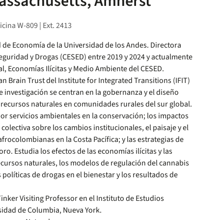
Massachusetts, Amherst
icina W-809 | Ext. 2413
d de Economía de la Universidad de los Andes. Directora
eguridad y Drogas (CESED) entre 2019 y 2024 y actualmente
ral, Economías Ilícitas y Medio Ambiente del CESED.
Brain Trust del Institute for Integrated Transitions (IFIT)
e investigación se centran en la gobernanza y el diseño
e recursos naturales en comunidades rurales del sur global.
por servicios ambientales en la conservación; los impactos
olectiva sobre los cambios institucionales, el paisaje y el
rocolombianas en la Costa Pacífica; y las estrategias de
ro. Estudia los efectos de las economías ilícitas y las
recursos naturales, los modelos de regulación del cannabis
 políticas de drogas en el bienestar y los resultados de
.
inker Visiting Professor en el Instituto de Estudios
sidad de Columbia, Nueva York.