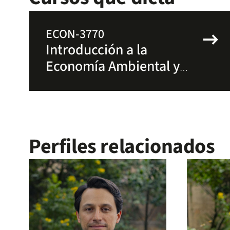
arrow_right_alt
ECON-3770
Introducción a la
Economía Ambiental y
de los Recursos
Naturales
Perfiles relacionados