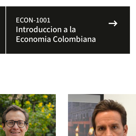
arrow_right_alt
ECON-1001
Introduccion a la
Economia Colombiana