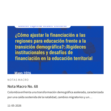
NOTAS MACRO
Nota Macro No. 68
Colombia enfrenta una transformación demográfica acelerada, caracterizada
por una caída sostenida de la natalidad, cambios migratorios y un
envejecimiento poblacional progresivo. Esta transición ya está reduciendo la
11-05-2026
matrícula escolar y generando heterogeneidades territoriales cada vez más