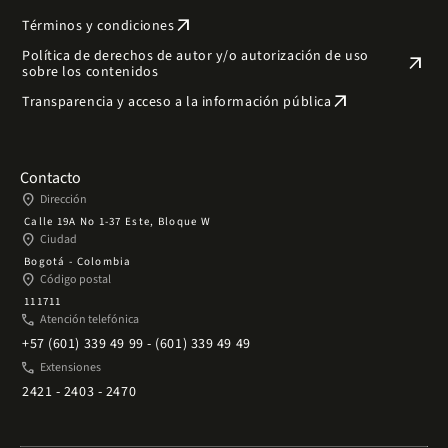
arrow_outward
Términos y condiciones
Política de derechos de autor y/o autorización de uso
arrow_outward
sobre los contenidos
arrow_outward
Transparencia y acceso a la información pública
Contacto
place
Dirección
Calle 19A No 1-37 Este, Bloque W
place
Ciudad
Bogotá - Colombia
place
Código postal
111711
phone
Atención telefónica
+57 (601) 339 49 99 - (601) 339 49 49
phone
Extensiones
2421 - 2403 - 2470