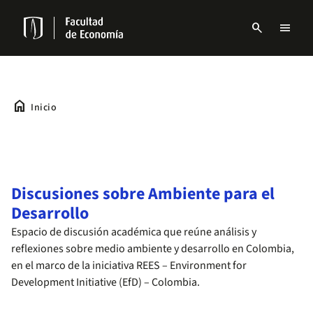
Pasar
al
search
menu
contenido
Menu
principal
links
Navbar
home
Inicio
Discusiones sobre Ambiente para el
Desarrollo
Espacio de discusión académica que reúne análisis y
reflexiones sobre medio ambiente y desarrollo en Colombia,
en el marco de la iniciativa REES – Environment for
Development Initiative (EfD) – Colombia.