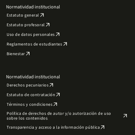
Normatividad institucional
arrow_outward
Estatuto general
arrow_outward
Estatuto profesoral
arrow_outward
Uso de datos personales
arrow_outward
Reglamentos de estudiantes
arrow_outward
Bienestar
Normatividad institucional
arrow_outward
Derechos pecuniarios
arrow_outward
Estatuto de contratación
arrow_outward
Términos y condiciones
Política de derechos de autor y/o autorización de uso
arrow_outward
sobre los contenidos
arrow_outward
Transparencia y acceso a la información pública