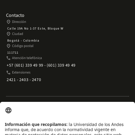
Contacto
place
Dirección
Calle 19A No 1-37 Este, Bloque W
place
Ciudad
Bogotá - Colombia
place
Código postal
111711
phone
Atención telefónica
+57 (601) 339 49 99 - (601) 339 49 49
phone
Extensiones
2421 - 2403 - 2470
Enlaces rápidos
arrow_outward
Acceso temporal al Campus
arrow_outward
Trabaje con nosotros