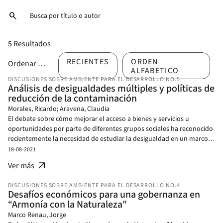
search
5 Resultados
RECIENTES
ORDEN
Ordenar por
ALFABETICO
DISCUSIONES SOBRE AMBIENTE PARA EL DESARROLLO NO.5
Análisis de desigualdades múltiples y políticas de
reducción de la contaminación
Morales, Ricardo; Aravena, Claudia
El debate sobre cómo mejorar el acceso a bienes y servicios u
oportunidades por parte de diferentes grupos sociales ha reconocido
recientemente la necesidad de estudiar la desigualdad en un marco
analítico inclusivo, enfatizando que la desigualdad ocurre en
18-08-2021
múltiples dimensiones que interactúan entre sí más allá de los
arrow_outward
Ver más
ámbitos económicos o sociales (Caillods y Denis 2016). Las
consecuencias de las desigualdades sociales y económicas pueden
DISCUSIONES SOBRE AMBIENTE PARA EL DESARROLLO NO.4
empeorarse cuándo los problemas ambientales - por ejemplo, la
Desafíos económicos para una gobernanza en
contaminación del aire - no se distribuyen homogéneamente en el
“Armonía con la Naturaleza"
espacio y afectan fuertemente a la población más vulnerable. Esta
Marco Renau, Jorge
nota resume los resultados del proyecto “Análisis de desigualdades