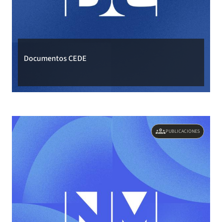
Documentos CEDE
groups
PUBLICACIONES