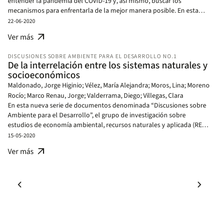
entender la pandemia del COVID-19 y, así mismo, buscar los
conclusiones.
mecanismos para enfrentarla de la mejor manera posible. En esta
nota, utilizamos los fundamentos de la economía de los recursos
22-06-2020
naturales renovables -como las pesquerías- para analizar el avance
arrow_outward
Ver más
de la pandemia, comprender el balance entre los costos y beneficios
de los esfuerzos asociados a reducirla, y discutir cómo las estrategias
DISCUSIONES SOBRE AMBIENTE PARA EL DESARROLLO NO.1
propuestas pueden favorecer una lucha más efectiva contra el virus.
De la interrelación entre los sistemas naturales y
socioeconómicos
Maldonado, Jorge Higinio; Vélez, María Alejandra; Moros, Lina; Moreno
Rocío; Marco Renau, Jorge; Valderrama, Diego; Villegas, Clara
En esta nueva serie de documentos denominada “Discusiones sobre
Ambiente para el Desarrollo”, el grupo de investigación sobre
estudios de economía ambiental, recursos naturales y aplicada (REES-
EfD Colombia) aborda temas actuales que se interrelacionan con
15-05-2020
problemáticas ambientales locales, regionales o globales,
arrow_outward
Ver más
desarrollando la reflexión no solo desde una perspectiva económica,
sino también integrando aprendizajes de los enfoques de otras
disciplinas. En esta primera edición se discute, en el contexto de la
chevron_left
chevron_right
pandemia, la necesidad de comprender y enfatizar en la asociación
Página
Siguie
entre los sistemas naturales y los sistemas socioeconómicos para la
anterior
págin
búsqueda de soluciones que conduzcan al desarrollo sostenible.