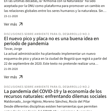
En las últimas décadas, la “Armonía con la Naturaleza” ha sido
múltiples y políticas de reducción de la contaminación”, el cual
aceptada por la ONU como plataforma para promover un cambio en
analiza la magnitud de la desigualdad de la calidad del aire, las
las relaciones globales entre los seres humanos y la naturaleza. Sin
desigualdades económicas y sociales en Bogotá; una ciudad
embargo, dentro de la economía continúa abierto el debate sobre
23-11-2020
caracterizada por un alto nivel de exposición a partículas finas en el
cómo gobernar en equilibrio con las dinámicas de la naturaleza. En
aire. El estudio explora espacialmente la relación entre estas
arrow_outward
Ver más
esta nota hacemos una lectura económica al antropocentrismo y al
desigualdades y analiza cómo el indicador de desigualdad podría
ecocentrismo, dos paradigmas enfrentados en su interpretación
reducirse mediante la implementación de tres alternativas de política
DISCUSIONES SOBRE AMBIENTE PARA EL DESARROLLO NO.3
sobre la relación entre el ser humano y la naturaleza que podrían
que reducen las emisiones de material particulado: la pavimentación
El nuevo pico y placa no es una buena idea en
estar convergiendo dentro de la economía ecológica.
de calles destapadas, la sustitución de combustible en la industria y
periodo de pandemia
la renovación de vehículos diésel.
Tovar, Jorge
La actual administración ha planteado implementar un nuevo
esquema de pico y placa en la ciudad de Bogotá que regirá a partir del
22 de septiembre de 2020. Este texto no pretende realizar una
evaluación ex-ante de los impactos de la medida, más bien busca
21-09-2020
abrir el debate sobre los posibles efectos en congestión y
arrow_outward
Ver más
contaminación de la restricción vehicular usando información de la
evidencia disponible sobre la efectividad de estas medidas. Nuestras
DISCUSIONES SOBRE AMBIENTE PARA EL DESARROLLO NO.2
conclusiones apuntan a que el nuevo pico y placa podría causar
La pandemia del COVID-19 y la economía de los
efectos ambientales y en la congestión contrarios a los esperados por
recursos naturales: enfrentando dilemas sociales
la actual administración de Bogotá. Al momento de la diagramación
Maldonado, Jorge Higinio; Moreno Sánchez, Rocío del Pilar
de este texto, la alcaldía reconsideró su posición y anunció que no
Desde diferentes disciplinas existen herramientas que permiten
modificará el pico y placa, lo cual es consistente con nuestras