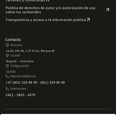
arrow_outward
Términos y condiciones
Política de derechos de autor y/o autorización de uso
arrow_outward
sobre los contenidos
arrow_outward
Transparencia y acceso a la información pública
Contacto
place
Dirección
Calle 19A No 1-37 Este, Bloque W
place
Ciudad
Bogotá - Colombia
place
Código postal
111711
phone
Atención telefónica
+57 (601) 339 49 99 - (601) 339 49 49
phone
Extensiones
2421 - 2403 - 2470