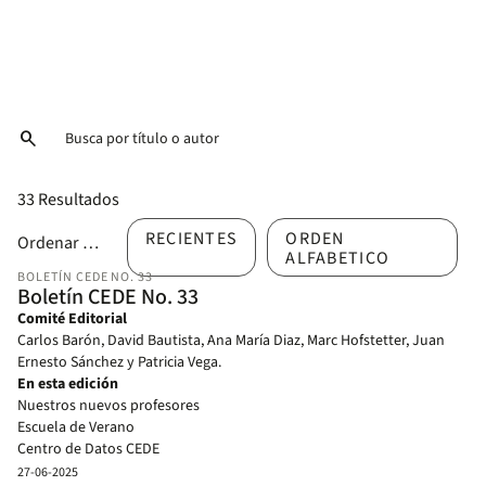
search
33 Resultados
RECIENTES
ORDEN
Ordenar por
ALFABETICO
BOLETÍN CEDE NO. 33
Boletín CEDE No. 33
Comité Editorial
Carlos Barón, David Bautista, Ana María Diaz, Marc Hofstetter, Juan
Ernesto Sánchez y Patricia Vega.
En esta edición
Nuestros nuevos profesores
Escuela de Verano
Centro de Datos CEDE
Académicos al servicio de la sociedad
27-06-2025