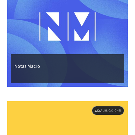
Notas Macro
groups
PUBLICACIONES