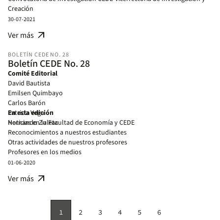
evaluadores
Creación
Centro de Datos CEDE y Encuesta Longitudinal Colombiana de la
30-07-2021
Universidad de los Andes - ELCA
arrow_outward
Ver más
Escuela de Verano
Eventos de la Facultad y el CEDE
BOLETÍN CEDE NO. 28
Reconocimientos a nuestros estudiantes
Boletín CEDE No. 28
Otras actividades de nuestros profesores
Comité Editorial
Profesores en los medios
David Bautista
Publicaciones CEDE
Emilsen Quimbayo
Publicaciones
Carlos Barón
Proyectos de investigación y y consultoría en curso CEDE y CESED
Patricia Vega
En esta edición
Hernando Zuleta
Noticias en la Facultad de Economía y CEDE
Reconocimientos a nuestros estudiantes
Otras actividades de nuestros profesores
Profesores en los medios
Publicaciones CEDE
01-06-2020
Publicaciones
arrow_outward
Ver más
Proyectos de investigación y consultoría en curso CEDE y CESED
1
2
3
4
5
6
Página
Page
Page
Page
Page
Page