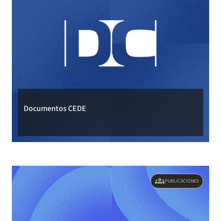
Documentos CEDE
groups
PUBLICACIONES