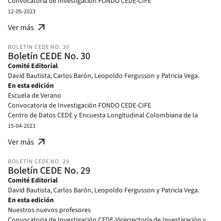
Convocatoria de Investigación FONDO CEDE-CIFE
Centro de Datos CEDE y Encuesta Longitudinal Colombiana de la
12-05-2023
Universidad de los Andes - ELCA
arrow_outward
Ver más
Eventos de la Facultad y el CEDE
Reconocimientos a nuestros estudiantes
BOLETÍN CEDE NO. 30
Otras actividades de nuestros profesores
Boletín CEDE No. 30
Profesores en los medios
Comité Editorial
Publicaciones CEDE
David Bautista, Carlos Barón, Leopoldo Fergusson y Patricia Vega.
Publicaciones
En esta edición
Proyectos de investigación y consultoría en curso CEDE y CESED
Escuela de Verano
Participación de nuestros profesores en seminarios y conferencias
Convocatoria de Investigación FONDO CEDE-CIFE
Centro de Datos CEDE y Encuesta Longitudinal Colombiana de la
Universidad de los Andes - ELCA
15-04-2023
Eventos de la Facultad y el CEDE
arrow_outward
Ver más
Reconocimientos a nuestros estudiantes
Otras actividades de nuestros profesores
BOLETÍN CEDE NO. 29
Profesores en los medios
Boletín CEDE No. 29
Publicaciones CEDE
Comité Editorial
Publicaciones
David Bautista, Carlos Barón, Leopoldo Fergusson y Patricia Vega.
Proyectos de investigación y consultoría CEDE y CESED
En esta edición
Participación de nuestros profesores en seminarios y conferencias
Nuestros nuevos profesores
Evaluaciones para revistas académicas en las que hemos sido pares
Convocatoria de Investigación CEDE-Vicerrectoría de Investigación y