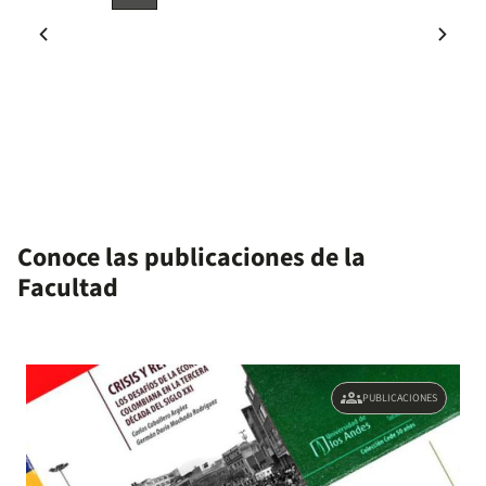
actual
chevron_left
chevron_right
Página
Siguie
anterior
págin
Conoce las publicaciones de la
Facultad
groups
PUBLICACIONES