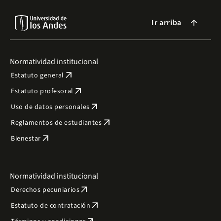
Ir arriba
arrow_forward
Normatividad institucional
arrow_outward
Estatuto general
arrow_outward
Estatuto profesoral
arrow_outward
Uso de datos personales
arrow_outward
Reglamentos de estudiantes
arrow_outward
Bienestar
Normatividad institucional
arrow_outward
Derechos pecuniarios
arrow_outward
Estatuto de contratación