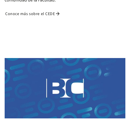
comunidad de la Facultad.
arrow_forward
Conoce más sobre el CEDE