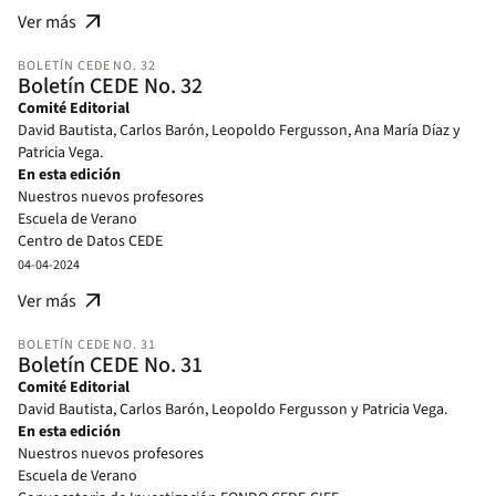
Eventos
arrow_outward
Ver más
Otras actividades de nuestros profesores
Profesores en los medios
BOLETÍN CEDE NO. 32
Publicaciones CEDE
Boletín CEDE No. 32
Publicaciones
Comité Editorial
Proyectos de investigación y consultoría CEDE y CESED
David Bautista, Carlos Barón, Leopoldo Fergusson, Ana María Díaz y
Participación de nuestros profesores en seminarios y conferencias
Patricia Vega.
Redes profesionales a las que pertenecemos
En esta edición
Evaluaciones para revistas académicas en las hemos sido pares
Nuestros nuevos profesores
evaluadores
Escuela de Verano
Centro de Datos CEDE
Eventos de la Facultad y el CEDE
04-04-2024
Otras actividades de nuestros profesores
arrow_outward
Ver más
Profesores en los medios
Publicaciones CEDE
BOLETÍN CEDE NO. 31
Publicaciones
Boletín CEDE No. 31
Proyectos de investigación y consultoría CEDE y CESED
Comité Editorial
Participación de nuestros profesores en seminarios y conferencias
David Bautista, Carlos Barón, Leopoldo Fergusson y Patricia Vega.
En esta edición
Nuestros nuevos profesores
Escuela de Verano