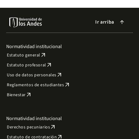
Ir arriba
arrow_forward
Normatividad institucional
arrow_outward
Estatuto general
arrow_outward
Estatuto profesoral
arrow_outward
Uso de datos personales
arrow_outward
Reglamentos de estudiantes
arrow_outward
Bienestar
Normatividad institucional
arrow_outward
Derechos pecuniarios
arrow_outward
Estatuto de contratación