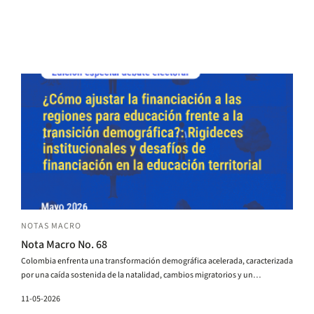
NOTAS MACRO
Nota Macro No. 68
Colombia enfrenta una transformación demográfica acelerada, caracterizada
por una caída sostenida de la natalidad, cambios migratorios y un
envejecimiento poblacional progresivo. Esta transición ya está reduciendo la
11-05-2026
matrícula escolar y generando heterogeneidades territoriales cada vez más