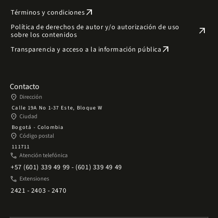
arrow_outward
Términos y condiciones
Política de derechos de autor y/o autorización de uso
arrow_outward
sobre los contenidos
arrow_outward
Transparencia y acceso a la información pública
Contacto
place
Dirección
Calle 19A No 1-37 Este, Bloque W
place
Ciudad
Bogotá - Colombia
place
Código postal
111711
phone
Atención telefónica
+57 (601) 339 49 99 - (601) 339 49 49
phone
Extensiones
2421 - 2403 - 2470