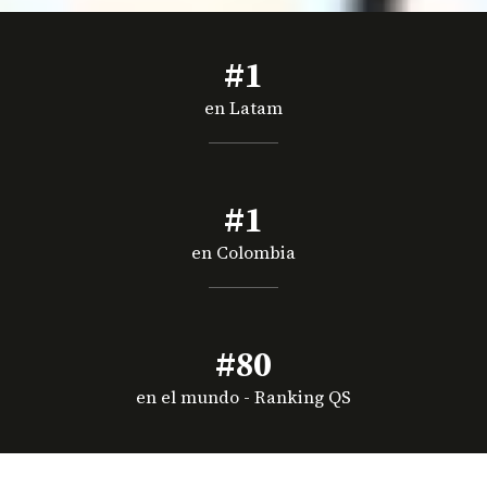
#1
en Latam
#1
en Colombia
#80
en el mundo - Ranking QS