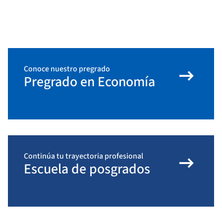
arrow_right_alt
Conoce nuestro pregrado
Pregrado en Economía
arrow_right_alt
Continúa tu trayectoria profesional
Escuela de posgrados