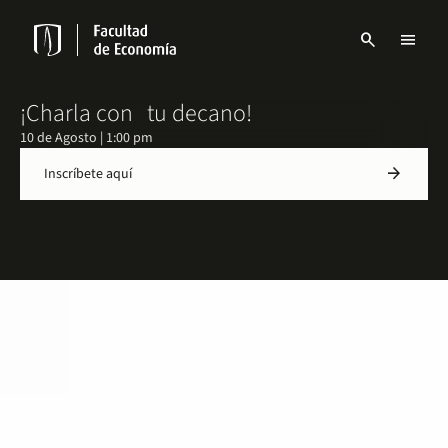
Pasar
al
search
menu
contenido
Menu
principal
links
Navbar
¡Charla con tu decano!
10 de Agosto | 1:00 pm
arrow_forward
Inscríbete aquí