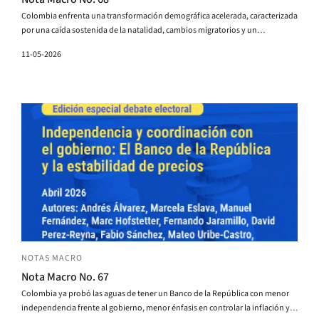
Colombia enfrenta una transformación demográfica acelerada, caracterizada
por una caída sostenida de la natalidad, cambios migratorios y un
envejecimiento poblacional progresivo. Esta transición ya está reduciendo la
11-05-2026
matrícula escolar y generando heterogeneidades territoriales cada vez más
marcadas. En un sistema de financiación como el Sistema General de
Participaciones (SGP), cuya fórmula de asignación depende principalmente
del número de estudiantes atendidos, estos cambios introducen tensiones
crecientes entre las reglas de asignación y los costos reales de la prestación
del servicio educativo.
NOTAS MACRO
Nota Macro No. 67
Colombia ya probó las aguas de tener un Banco de la República con menor
independencia frente al gobierno, menor énfasis en controlar la inflación y