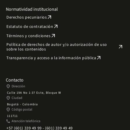
Normatividad institucional
arrow_outward
Derechos pecuniarios
arrow_outward
Estatuto de contratación
arrow_outward
Términos y condiciones
Política de derechos de autor y/o autorización de uso
arrow_outward
sobre los contenidos
arrow_outward
Transparencia y acceso a la información pública
Contacto
place
Dirección
Calle 19A No 1-37 Este, Bloque W
place
Ciudad
Bogotá - Colombia
place
Código postal
111711
phone
Atención telefónica
+57 (601) 339 49 99 - (601) 339 49 49