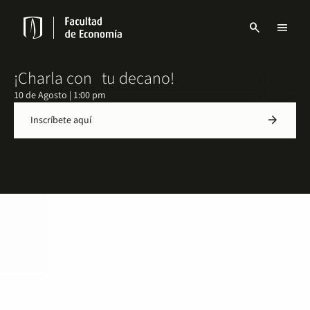
Pasar
al
search
menu
contenido
Menu
principal
links
Navbar
¡Charla con tu decano!
10 de Agosto | 1:00 pm
arrow_forward
Inscríbete aquí