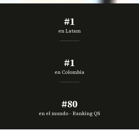
#1
en Latam
#1
en Colombia
#80
en el mundo - Ranking QS