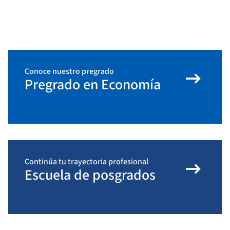
arrow_right_alt
Conoce nuestro pregrado
Pregrado en Economía
arrow_right_alt
Continúa tu trayectoria profesional
Escuela de posgrados