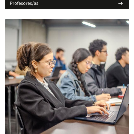
arrow_right_alt
Profesores/as