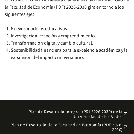
construcción del PDI. De esta manera, el Plan de Desarrollo de
la Facultad de Economía (PDF) 2026-2030 gira en torno a los
siguientes ejes:
Nuevos modelos educativos.
Investigación, creación y emprendimiento.
Transformación digital y cambio cultural.
Sostenibilidad financiera para la excelencia académica y la
expansión del impacto universitario.
Plan de Desarrollo Integral (PDI 2026-2030) de la
arrow_outward
Universidad de los Andes
Plan de Desarrollo de la Facultad de Economía (PDF 2026-
arrow_outward
2030)