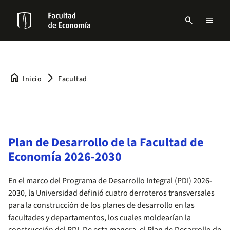
Pasar
al
search
menu
contenido
Menu
principal
links
Navbar
home
arrow_forward_ios
Inicio
Facultad
Plan de Desarrollo de la Facultad de
Economía 2026-2030
En el marco del Programa de Desarrollo Integral (PDI) 2026-
2030, la Universidad definió cuatro derroteros transversales
para la construcción de los planes de desarrollo en las
facultades y departamentos, los cuales moldearían la