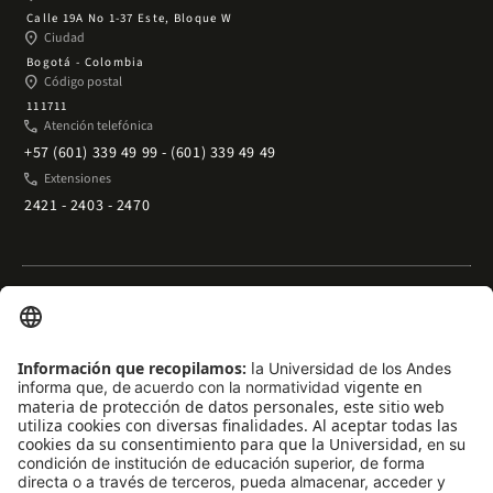
Calle 19A No 1-37 Este, Bloque W
place
Ciudad
Bogotá - Colombia
place
Código postal
111711
phone
Atención telefónica
+57 (601) 339 49 99 - (601) 339 49 49
phone
Extensiones
2421 - 2403 - 2470
Enlaces rápidos
arrow_outward
Acceso temporal al Campus
arrow_outward
Trabaje con nosotros
arrow_outward
Emergencias
arrow_outward
Preguntas frecuentes