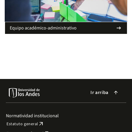
arrow_right_alt
Equipo académico-administrativo
Ir arriba
arrow_forward
Normatividad institucional
arrow_outward
Estatuto general