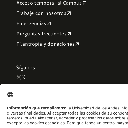
Acceso temporal al Campus
arrow_outward
Trabaje con nosotros
arrow_outward
Emergencias
arrow_outward
Preguntas frecuentes
arrow_outward
Filantropía y donaciones
arrow_outward
Síganos
X
Facebook
Instagram
YouTube
LinkedIn