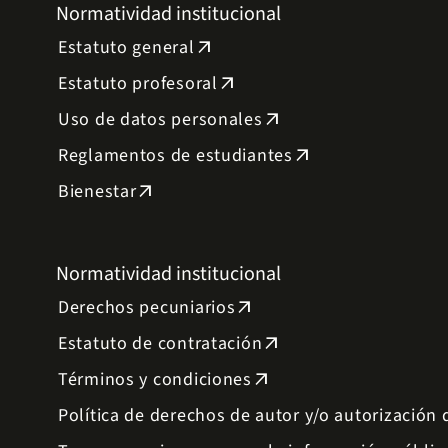
Normatividad institucional
Estatuto general
arrow_outward
Estatuto profesoral
arrow_outward
Uso de datos personales
arrow_outward
Reglamentos de estudiantes
arrow_outward
Bienestar
arrow_outward
Normatividad institucional
Derechos pecuniarios
arrow_outward
Estatuto de contratación
arrow_outward
Términos y condiciones
arrow_outward
Política de derechos de autor y/o autorización