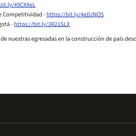
/bit.ly/49CXXeL
e Competitividad -
https://bit.ly/4eDJNO5
otá -
https://bit.ly/3R21SLX
o de nuestras egresadas en la construcción de país desd