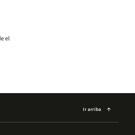
e el
Ir arriba
arrow_forward