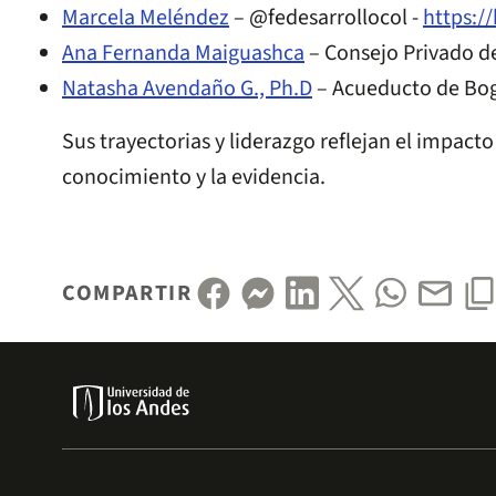
Marcela Meléndez
– @fedesarrollocol -
https:/
Ana Fernanda Maiguashca
– Consejo Privado d
Natasha Avendaño G., Ph.D
– Acueducto de Bog
Sus trayectorias y liderazgo reflejan el impact
conocimiento y la evidencia.
COMPARTIR