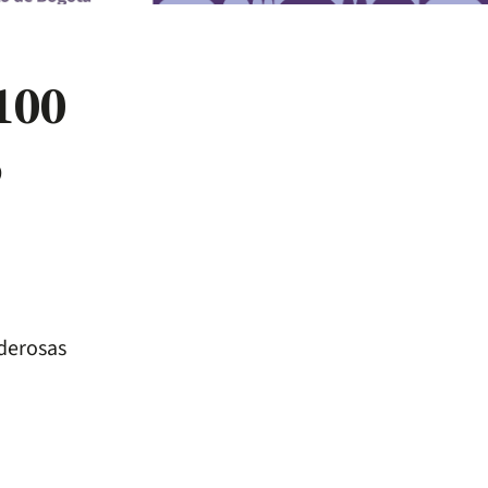
100
6
oderosas