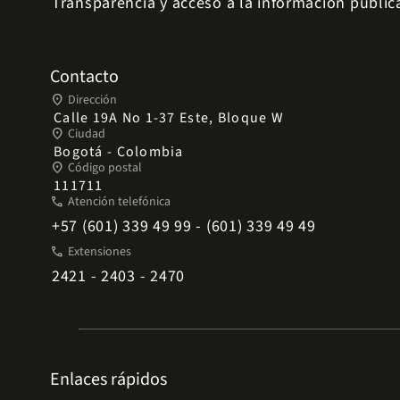
Transparencia y acceso a la información públic
Contacto
place
Dirección
Calle 19A No 1-37 Este, Bloque W
place
Ciudad
Bogotá - Colombia
place
Código postal
111711
phone
Atención telefónica
+57 (601) 339 49 99 - (601) 339 49 49
phone
Extensiones
2421 - 2403 - 2470
Enlaces rápidos