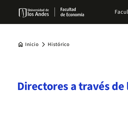
Pasar
Menu
al
Facu
links
contenido
Navbar
principal
home
Inicio
Histórico
arrow_forward_ios
Directores a través de 